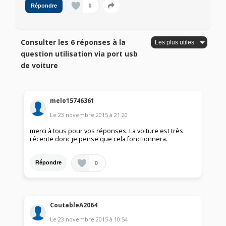
0
Répondre
Consulter les 6 réponses à la
question utilisation via port usb
de voiture
melo15746361
Le
23 novembre 2015
à
21:20
merci à tous pour vos réponses. La voiture est très
récente donc je pense que cela fonctionnera.
0
Répondre
CoutableA2064
Le
23 novembre 2015
à
10:54