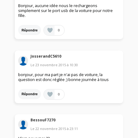
Bonjour, aucune idée nous le rechargeons
simplement sur le port usb de la voiture pour notre
fille.
0
Répondre
JosserandC5610
Le
23 novembre 2015
à
10:30
bonjour, pour ma part je n'ai pas de voiture, la
question est donc réglée ;) bonne journée à tous
0
Répondre
BessouF7270
Le
22 novembre 2015
à
23:11