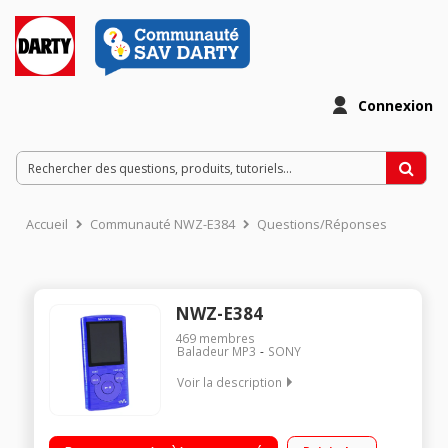
Connexion
Accueil
Communauté NWZ-E384
Questions/Réponses
NWZ-E384
469
membres
Baladeur MP3
SONY
Voir la description
Capacité 8 Go / Ecran LCD 1,77'' / Radio FM / Transfert
simplifié: Drag & Drop