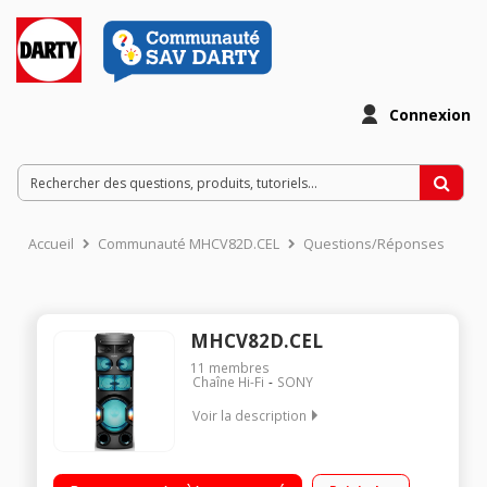
Connexion
Accueil
Communauté MHCV82D.CEL
Questions/Réponses
MHCV82D.CEL
11
membres
Chaîne Hi-Fi
SONY
Voir la description
Enceinte Bluetooth avec effets lumineux Effet son Live à 360° -
Poignée de transport Technologie Bass Booster et Live sound