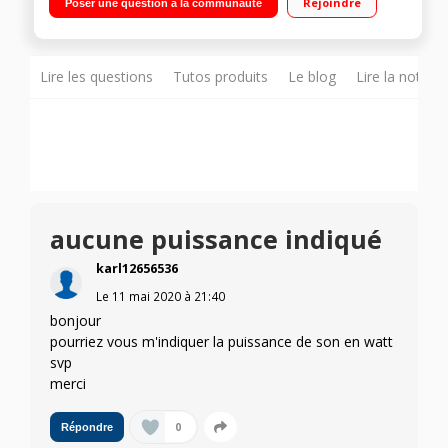
Rejoindre
Poser une question à la communauté
2 entrées microphone - 1 entrée guitare
Lire les questions
Tutos produits
Le blog
Lire la notice
aucune puissance indiqué
karl12656536
Le
11 mai 2020
à
21:40
bonjour
pourriez vous m'indiquer la puissance de son en watt
svp
merci
0
Répondre