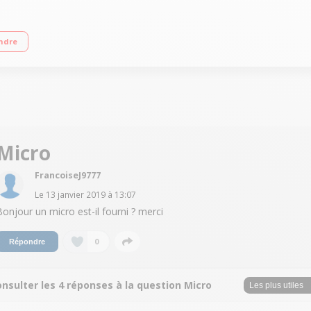
amovible Connectivité Bluetooth et NFC - HDMI Lecteur CD - Radio FM RDS - Port
ndre
Micro
FrancoiseJ9777
Le
13 janvier 2019
à
13:07
Bonjour un micro est-il fourni ? merci
0
Répondre
nsulter les 4 réponses à la question Micro