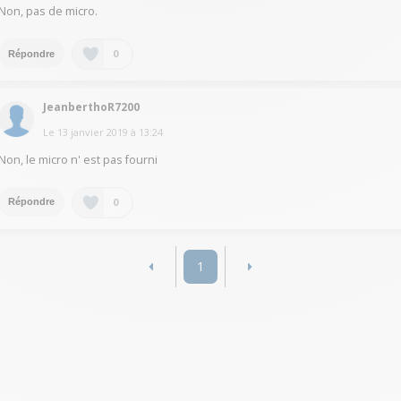
Non, pas de micro.
0
Répondre
JeanberthoR7200
Le
13 janvier 2019
à
13:24
Non, le micro n' est pas fourni
0
Répondre
1