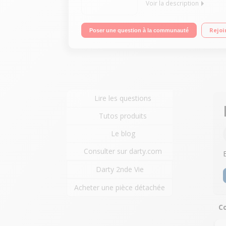
Voir la description
Ghetto blaster 1600 Watts RMS - Système audio 2.1 
Rejoi
Poser une question à la communauté
Egaliseurs - Fonction Bass Boost et Karaoké
Lire les questions
Tutos produits
Le blog
Consulter sur darty.com
Darty 2nde Vie
Acheter une pièce détachée
Co