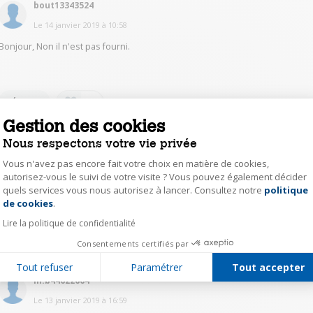
bout13343524
Le
14 janvier 2019
à
10:58
Bonjour, Non il n'est pas fourni.
0
Répondre
Gestion des cookies
Nous respectons votre vie privée
yche33633464
Le
14 janvier 2019
à
09:48
Vous n'avez pas encore fait votre choix en matière de cookies,
autorisez-vous le suivi de votre visite ? Vous pouvez également décider
Bonjour,
quels services vous nous autorisez à lancer. Consultez notre
politique
Axeptio consent
de cookies
.
Non.
Lire la politique de confidentialité
0
Répondre
Consentements certifiés par
Tout refuser
Paramétrer
Tout accepter
ln.b44622664
Le
13 janvier 2019
à
16:59