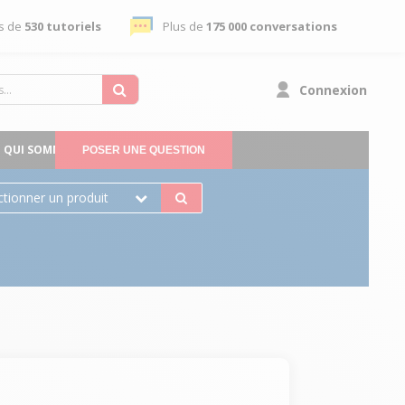
s de
530 tutoriels
Plus de
175 000 conversations
Connexion
QUI SOMMES-NOUS
POSER UNE QUESTION
ctionner un produit