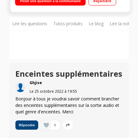
Rejoindre
Poser une question à la communauté
NFC, Airplay, DLNA, Wifi 2 Port USB en façade
Lire les questions
Tutos produits
Le blog
Lire la notice
Enceintes supplémentaires
Ghjise
Le
25 octobre 2022
à
19:55
Bonjour à tous je voudrai savoir comment brancher
des enceintes supplémentaires sur la sortie audio et
quel genre d'enceintes. Merci
0
Répondre