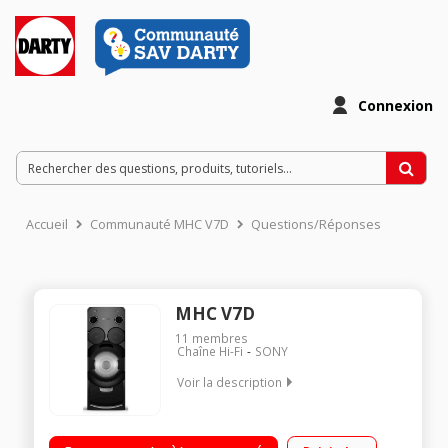
Connexion
Accueil
Communauté MHC V7D
Questions/Réponses
MHC V7D
11
membres
Chaîne Hi-Fi
SONY
Voir la description
Micro chaîne avec lecteur CD compatible MP3 et WMA
Puissance totale de 1440 Watts RMS Technologies Bluetooth,