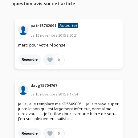
question avis sur cet article
Auteur(e)
patr15762091
Le
15 novembre 2015
à
20:21
merci pour votre réponse
0
Répondre
davg15704767
Le
15 novembre 2015
à
17:54
je l'ai, elle remplace ma KD55X9005.... je la trouve super,
juste le son qui est largement inferieur, normal me
direz vous ..... je l'utilise donc avec une barre de son.....
j'en suis pleinement satisfait...
0
Répondre