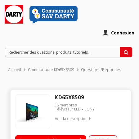
Connexion
Accueil
Communauté KD65X8509
Questions/Réponses
KD65X8509
38
membres
Téléviseur LED
SONY
Voir la description
Ecran de 166 cm (65") - 100% 4K UHD Technologie 100 Hz
(Motionflow XR 1000 Hz) - Rétro éclairage LED Edge Frame