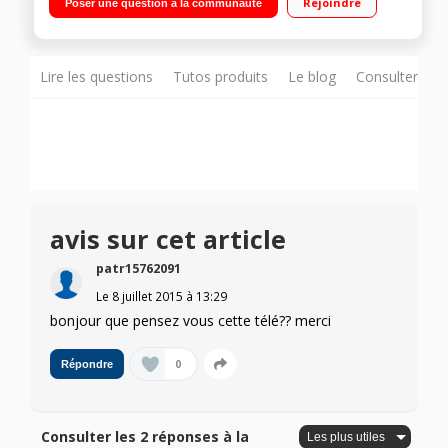
Rejoindre
Poser une question à la communauté
Dimming Smart TV Android, Navigateur internet, Wifi intégré,
Wifi Direct, 3D active (lunettes non fournies), Processeur X1, X-
Reality Pro, Miracast, MHL 4 HDMI, 3 USB, Port CI+
Lire les questions
Tutos produits
Le blog
Consulter sur
avis sur cet article
patr15762091
Le
8 juillet 2015
à
13:29
bonjour que pensez vous cette télé?? merci
0
Répondre
Consulter les 2 réponses à la