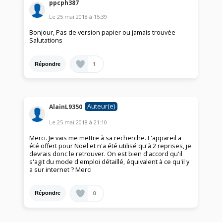
ppcph387
Le
25 mai 2018
à
15:39
Bonjour, Pas de version papier ou jamais trouvée
Salutations
1
Répondre
Auteur(e)
AlainL9350
Le
25 mai 2018
à
21:10
Merci. Je vais me mettre à sa recherche. L'appareil a
été offert pour Noël et n'a été utilisé qu'à 2 reprises, je
devrais donc le retrouver. On est bien d'accord qu'il
s'agit du mode d'emploi détaillé, équivalent à ce qu'il y
a sur internet ? Merci
0
Répondre