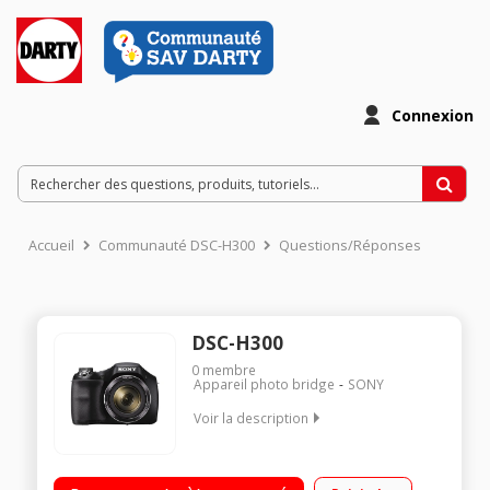
Connexion
Accueil
Communauté DSC-H300
Questions/Réponses
DSC-H300
0
membre
Appareil photo bridge
SONY
Voir la description
Boitier bridge à piles AA Capteur 1/2.3" CCD 20 millions de
pixels Ecran 7.5 cm, 460K pixels Zoom optique 35x