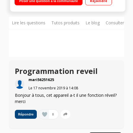
Rejoindre
Poser une question à la communauté
design
Lire les questions
Tutos produits
Le blog
Consulter sur
Programmation reveil
mari56251625
Le
17 novembre 2019
à
14:08
Bonjour à tous, cet appareil a-t il une fonction réveil?
merci
0
Répondre