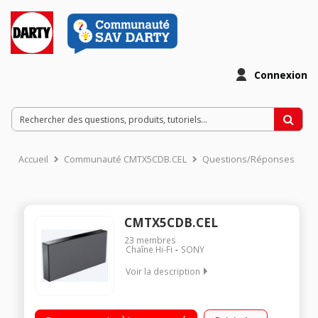
Connexion
Accueil
Communauté CMTX5CDB.CEL
Questions/Réponses
CMTX5CDB.CEL
23
membres
Chaîne Hi-Fi
SONY
Voir la description
Micro chaîne avec lecteur CD slot-in Puissance 40 watts RMS
Musique sans fil grâce au Bluetooth et au NFC Compact et