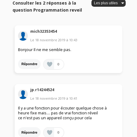
Consulter les 2 réponses à la
question Programmation reveil
mich32353454
Le
18 novembre 2019
à
10:43
Bonjour Il ne me semble pas.
0
Répondre
jp.r14244524
Le
18 novembre 2019
à
10:41
Il y a une fonction pour écouter quelque chose à
heure fixe mais.... pas de vrai fonction réveil
ce n'est pas un appareil conçu pour cela
0
Répondre