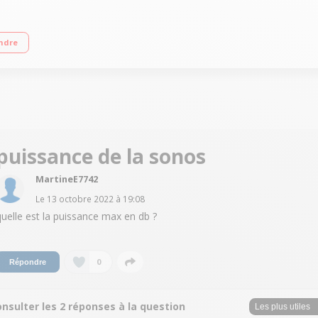
ay 2 Jusqu'à 10 heures d'autonomie Étanchéité certifiée IP67
ndre
puissance de la sonos
MartineE7742
Le
13 octobre 2022
à
19:08
quelle est la puissance max en db ?
0
Répondre
nsulter les 2 réponses à la question