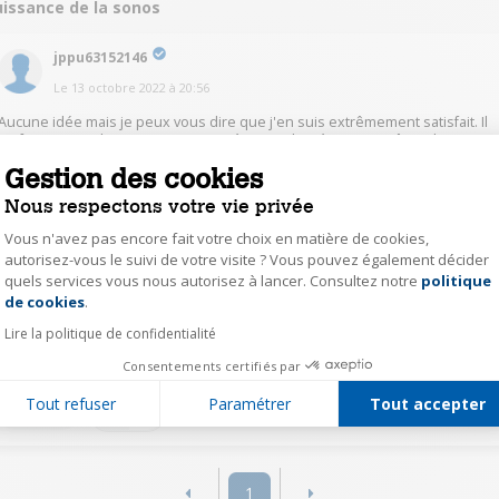
uissance de la sonos
jppu63152146
Le
13 octobre 2022
à
20:56
Aucune idée mais je peux vous dire que j'en suis extrêmement satisfait. Il
ne faut pas vouloir sonoriser une très Grande pièce mais même dans ce
cas elle s'en sort très bien. Je vous invite à regarder le test de PPworld sur
Gestion des cookies
YouTube qui est vraiment conforme à ces capacités.
Nous respectons votre vie privée
1
Répondre
Vous n'avez pas encore fait votre choix en matière de cookies,
autorisez-vous le suivi de votre visite ? Vous pouvez également décider
quels services vous nous autorisez à lancer. Consultez notre
politique
Axeptio consent
alex32354655
de cookies
.
Le
13 octobre 2022
à
20:37
Lire la politique de confidentialité
Environs 120 Db
Consentements certifiés par
Tout refuser
Paramétrer
Tout accepter
0
Répondre
1