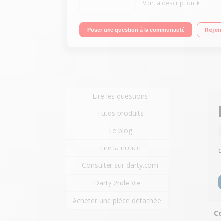
Voir la description
Enceinte sans fil Bluetooth Wifi - Bluetooth - AirPl
Rejoi
Poser une question à la communauté
Lire les questions
Tutos produits
Le blog
Lire la notice
Consulter sur darty.com
Darty 2nde Vie
Acheter une pièce détachée
Co