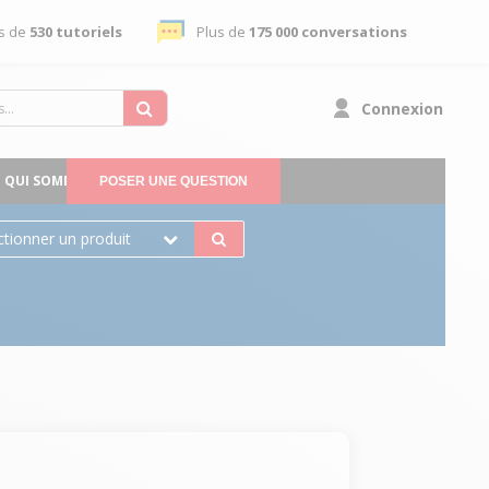
s de
530 tutoriels
Plus de
175 000 conversations
Connexion
QUI SOMMES-NOUS
POSER UNE QUESTION
ctionner un produit