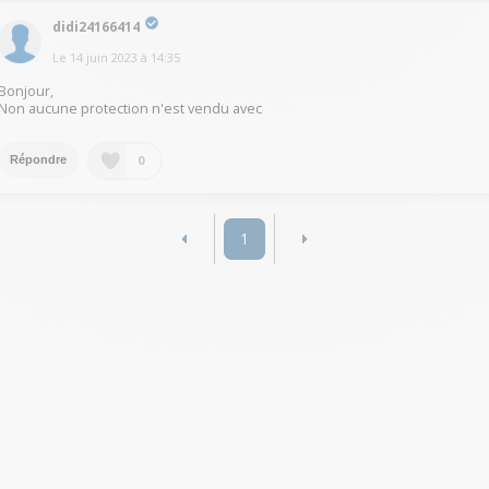
didi24166414
Le
14 juin 2023
à
14:35
Bonjour,
Non aucune protection n'est vendu avec
0
Répondre
1