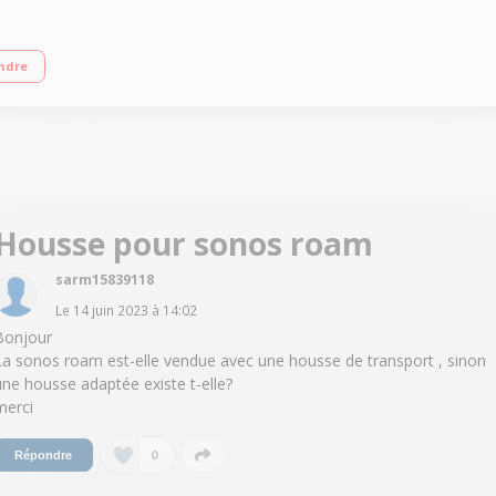
ay 2 Jusqu'à 10 heures d'autonomie Étanchéité certifiée IP67
ndre
Housse pour sonos roam
sarm15839118
Le
14 juin 2023
à
14:02
Bonjour
La sonos roam est-elle vendue avec une housse de transport , sinon
une housse adaptée existe t-elle?
merci
0
Répondre