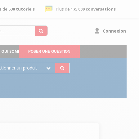
s de
530 tutoriels
Plus de
175 000 conversations
Connexion
QUI SOMMES-NOUS
POSER UNE QUESTION
ctionner un produit