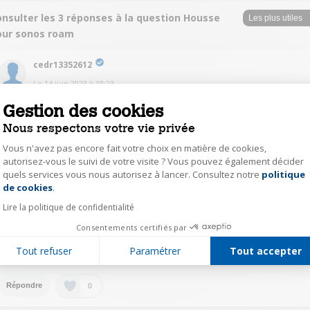
nsulter les 3 réponses à la question Housse
our sonos roam
cedr13352612
Le
14 juin 2023
à
18:23
Bonjour, il y a bien une petite housse très fine en tissu qui évite les
Gestion des cookies
rayures. Mais ça n'est pas antichoc.
Nous respectons votre vie privée
Pour moi cela fait très bien l'affaire quand je l'emporte dans mes vagages.
Je ne sais pas s'il existe une housse spécifique plus protectrice.
Vous n'avez pas encore fait votre choix en matière de cookies,
autorisez-vous le suivi de votre visite ? Vous pouvez également décider
0
Répondre
quels services vous nous autorisez à lancer. Consultez notre
politique
Axeptio consent
de cookies
.
Lire la politique de confidentialité
jppu63152146
Consentements certifiés par
Le
14 juin 2023
à
14:53
Tout refuser
Paramétrer
Tout accepter
Pas de housse mais il en existe en accessoire
0
Répondre