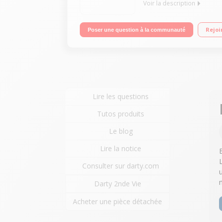
Voir la description
Enceinte sans fil Bluetooth Wifi - Bluetooth - AirPl
Rejoi
Poser une question à la communauté
Lire les questions
Tutos produits
Le blog
Lire la notice
Consulter sur darty.com
Darty 2nde Vie
Acheter une pièce détachée