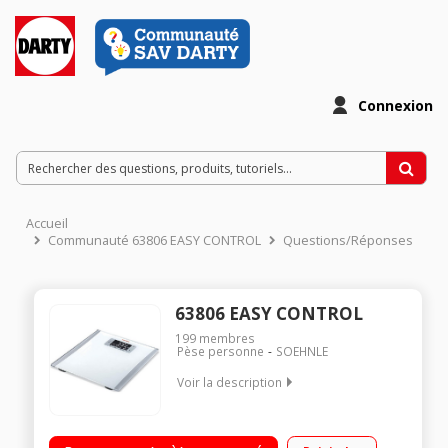
Connexion
Accueil
Communauté 63806 EASY CONTROL
Questions/Réponses
63806 EASY CONTROL
199
membres
Pèse personne
SOEHNLE
Voir la description
Electronique Portée maxi 150 kg - Graduation 100g Affichage
de l'IMC 5 mémoires