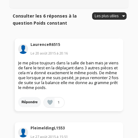
Consulter les 6 réponses à la
question Poids constant
LaurenceR6515
Le
20 août 2015
à
20:16
Je me pèse toujours dans la salle de bain mais je viens
de faire le test en la déplaçant dans 3 autres pièces et
cela m'a donné exactement le même poids. De même
que lorsque je me suis peséé, je peux remonter 2 fois
de suite sur la balance elle me donne au gramme prêt
le même poids.
1
Répondre
PleimeldingL1553
Le
27 août 2015
à
15:51