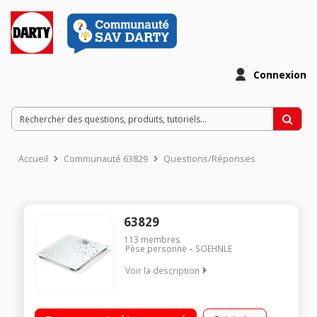
Connexion
Accueil
Communauté 63829
Questions/Réponses
63829
113
membres
Pèse personne
SOEHNLE
Voir la description
Electronique Portée : 180 kg - Graduation : 100 g Plateau en
verre - Grand écran LCD Mise en marche automatique