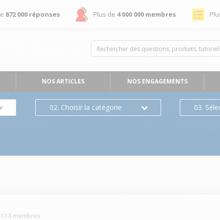
de
872 000 réponses
Plus de
4 000 000 membres
Plu
NOS ARTICLES
NOS ENGAGEMENTS
02. Choisir la catégorie
03. Séle
-
113
membres