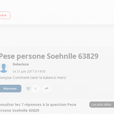
 Plateau en verre - Grand écran LCD Mise en marche automatique
ndre
Pese persone Soehnlle 63829
Delacluze
Le
21 juin 2017
à
14:50
Bonjour Comment tarer la balance merci
0
Répondre
nsulter les 7 réponses à la question Pese
ersone Soehnlle 63829