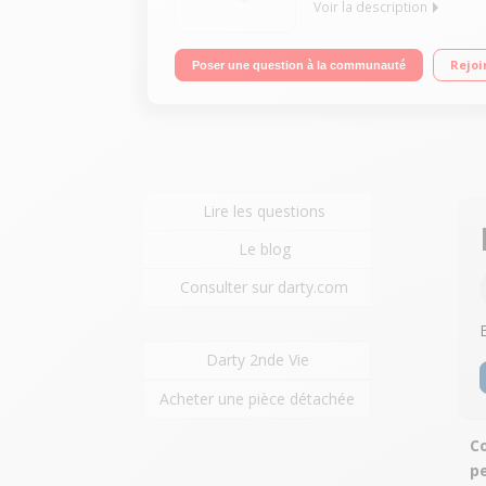
Voir la description
Electronique Portée : 180 kg - Graduation : 100 g
Rejoi
Poser une question à la communauté
Lire les questions
Le blog
Consulter sur darty.com
Darty 2nde Vie
Acheter une pièce détachée
Co
p