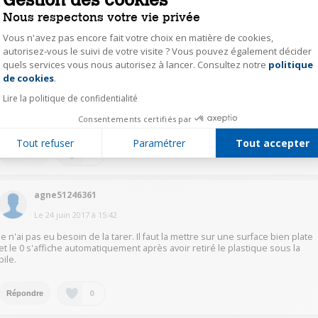
Aucun besoin de tarage.
Nous respectons votre vie privée
1
Répondre
Vous n'avez pas encore fait votre choix en matière de cookies,
autorisez-vous le suivi de votre visite ? Vous pouvez également décider
quels services vous nous autorisez à lancer. Consultez notre
politique
Axeptio consent
t.vi62625412
de cookies
.
Le
21 juin 2017
à
19:09
Lire la politique de confidentialité
Consentements certifiés par
Il n'est pas nécessaire de la tarer, elle s'allume quand on monte dessus.
Tout refuser
Paramétrer
Tout accepter
1
Répondre
agne51246361
Le
24 juin 2017
à
15:42
Je n'ai pas eu besoin de la tarer. Il faut la mettre sur une surface bien plate
et le 0 s'affiche automatiquement après avoir retiré le plastique sous la
pile.
0
Répondre