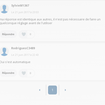
SylvieM1367
Le
21 juin 2017
à
23:03
ma réponse est identique aux autres, il n'est pas nécessaire de faire un
quelconque réglage avant de l'utiliser
0
Répondre
RodriguesC3489
Le
21 juin 2017
à
22:43
Oui s'est automatique
0
Répondre
1