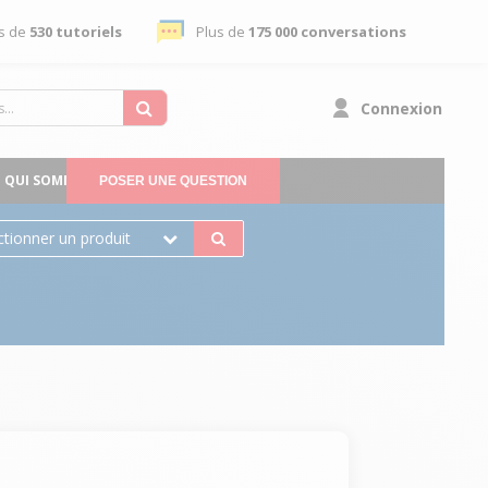
s de
530 tutoriels
Plus de
175 000 conversations
Connexion
QUI SOMMES-NOUS
POSER UNE QUESTION
ctionner un produit