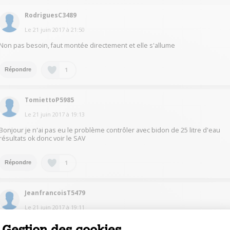
RodriguesC3489
Le
21 juin 2017
à
21:50
Non pas besoin, faut montée directement et elle s'allume
1
Répondre
TomiettoP5985
Le
21 juin 2017
à
19:13
Bonjour je n'ai pas eu le problème contrôler avec bidon de 25 litre d'eau
résultats ok donc voir le SAV
1
Répondre
JeanfrancoisT5479
Le
21 juin 2017
à
19:11
La balance se met automatiquement au zéro, et y revient après pesée.
Gestion des cookies