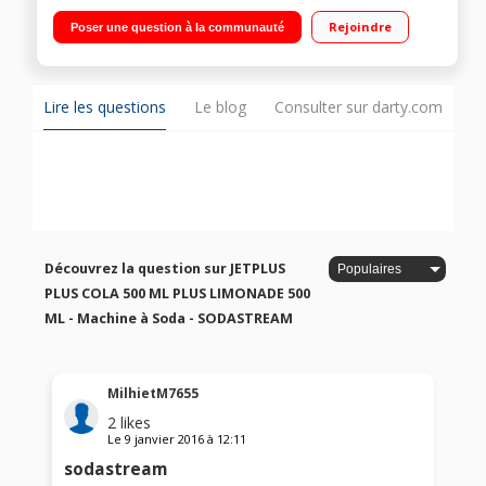
0,5 Litre fournies / Fourni avec 2 concentrés 500 ml : Cola et
Rejoindre
Poser une question à la communauté
Limonade
Lire les questions
Le blog
Consulter sur darty.com
Découvrez la question sur JETPLUS
PLUS COLA 500 ML PLUS LIMONADE 500
ML - Machine à Soda - SODASTREAM
MilhietM7655
2
likes
Le
9 janvier 2016
à
12:11
sodastream