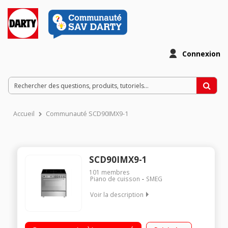
Connexion
Accueil
Communauté SCD90IMX9-1
SCD90IMX9-1
101
membres
Piano de cuisson
SMEG
Voir la description
Largeur 90 cm - Table induction - Classe A 5 foyers avec
boosters dont 3 allants jusqu'au 3000 W Four multifonction