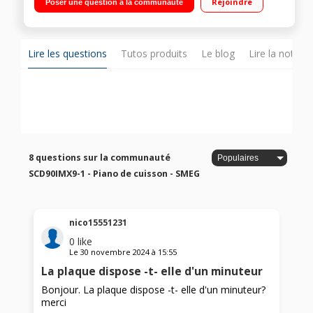
Rejoindre
Poser une question à la communauté
(115L) avec une double chaleur tournante Nettoyage Vapor
Clean - porte tempérée
Lire les questions
Tutos produits
Le blog
Lire la notice
8 questions sur la communauté
SCD90IMX9-1 - Piano de cuisson - SMEG
nico15551231
0
like
Le
30 novembre 2024
à
15:55
La plaque dispose -t- elle d'un minuteur
Bonjour. La plaque dispose -t- elle d'un minuteur?
merci