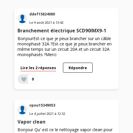
ddef15824080
Le
9 août 2021
à
13:42
Branchement électrique SCD90IMX9-1
BonjourEst-ce que je peux brancher sur un câble
monophasé 32A ?Est-ce que je peux brancher en
même temps sur un circuit 20A et un circuit 32A
monophasés ?Merci
Lire les 2 réponses
Répondre
0
vpou15349053
Le
4 juillet 2021
à
12:32
Vapor clean
Bonjour Qu' est ce le nettoyage vapor clean pour