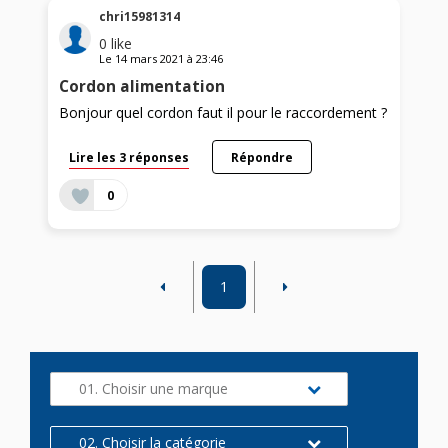
chri15981314
0
like
Le
14 mars 2021
à
23:46
Cordon alimentation
Bonjour quel cordon faut il pour le raccordement ?
Lire les 3 réponses
Répondre
0
1
01. Choisir une marque
02. Choisir la catégorie