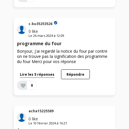
c.bu35253526
0
like
Le
26 mars 2024
à
12:09
programme du four
Bonjour, j'ai regardé la notice du four par contre
on ne trouve pas la signification des programme
du four Merci pour vos réponse
Lire les 5 réponses
Répondre
0
acha15225589
0
like
Le
10 février 2024
à
16:21