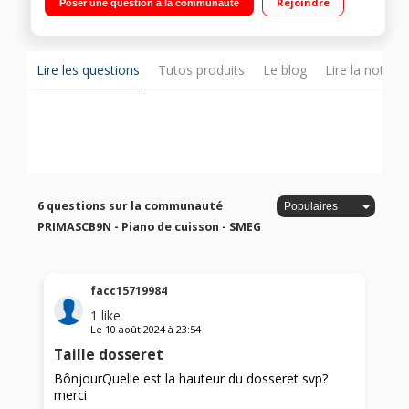
Rejoindre
Poser une question à la communauté
1 allant jusqu'à 4000 W Nettoyage catalyse - Vapor clean -
Programmateur électronique
Lire les questions
Tutos produits
Le blog
Lire la notice
6 questions sur la communauté
PRIMASCB9N - Piano de cuisson - SMEG
facc15719984
1
like
Le
10 août 2024
à
23:54
Taille dosseret
BônjourQuelle est la hauteur du dosseret svp?
merci