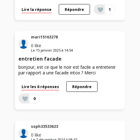
Lire la réponse
Répondre
1
mari15163278
0
like
Le
15 janvier 2025
à
14:54
entretien facade
bonjour, est ce que le noir est facile a entretenir
par rapport a une facade intox ? Merci
Lire les 6 réponses
Répondre
0
soph33533623
0
like
Le
7 décembre 2024
à
08:47