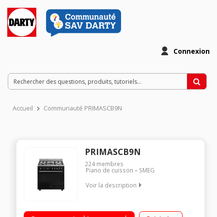
Connexion
Accueil
Communauté PRIMASCB9N
PRIMASCB9N
224
membres
Piano de cuisson
SMEG
Voir la description
Largeur 90 cm - Table gaz - Classe A Capacité : 115 litres -
Four multifonction double chaleur tournante 5 foyers gaz dont