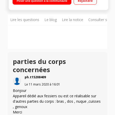
Rejoindre
Poser une question à la communauté
électrodes et une télécommande
Lire les questions
Le blog
Lire la notice
Consulter sur d
parties du corps
concernées
ph.t15208409
Le
11 mars 2020
à
16:01
Bonjour
Appareil dédié aux fessiers ou est ce réalisable sur
d'autres parties du corps : bras , dos , nuque ,cuisses
, genoux
Merci