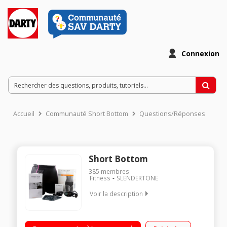
Connexion
Accueil
Communauté Short Bottom
Questions/Réponses
Short Bottom
385
membres
Fitness
SLENDERTONE
Voir la description
Short : cuisses, fessiers 4 programmes dont fermeté et
tonicité Unité centrale portative et rechargeable Fournis avec 4