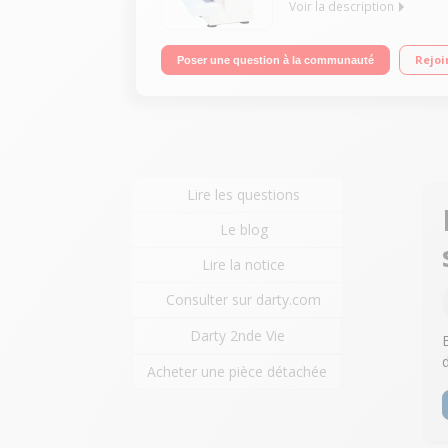
Voir la description
Surjetteuse 4 fils 1300 pts/min - 4 porte-cônes 2 a
Rejoi
Poser une question à la communauté
Lire les questions
Le blog
Lire la notice
Consulter sur darty.com
Darty 2nde Vie
Acheter une pièce détachée