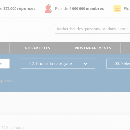
de
872 000 réponses
Plus de
4 000 000 membres
Plu
NOS ARTICLES
NOS ENGAGEMENTS
02. Choisir la catégorie
03. Séle
éponses
4
-
729
membres