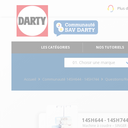
Plus 
LES CATÉGORIES
NOS TUTORIELS
01. Choisir une marque
Accueil
Communauté 14SH644 - 14SH744
Questions/R
14SH644 - 14SH74
Machine à coudre
SINGER