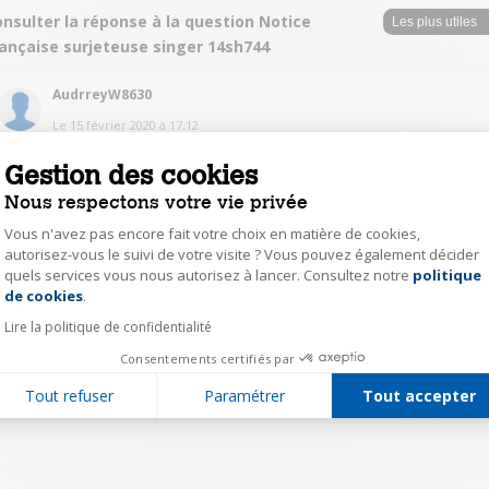
nsulter la réponse à la question Notice
rançaise surjeteuse singer 14sh744
AudrreyW8630
Le
15 février 2020
à
17:12
Bonjour, je n'ai pas cette notice. Bonne journée
Gestion des cookies
Nous respectons votre vie privée
0
Répondre
Vous n'avez pas encore fait votre choix en matière de cookies,
autorisez-vous le suivi de votre visite ? Vous pouvez également décider
quels services vous nous autorisez à lancer. Consultez notre
politique
Axeptio consent
1
de cookies
.
Lire la politique de confidentialité
Consentements certifiés par
Tout refuser
Paramétrer
Tout accepter