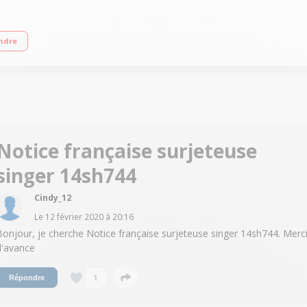
iguilles - 2 boucleurs Réglage longueur et largeur du point
ndre
Notice française surjeteuse
singer 14sh744
Cindy_12
Le
12 février 2020
à
20:16
Bonjour, je cherche Notice française surjeteuse singer 14sh744. Merc
d'avance
1
Répondre