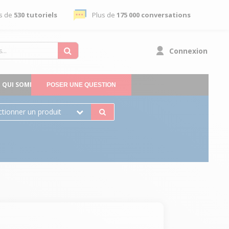
s de
530 tutoriels
Plus de
175 000 conversations
Connexion
QUI SOMMES-NOUS
POSER UNE QUESTION
ctionner un produit