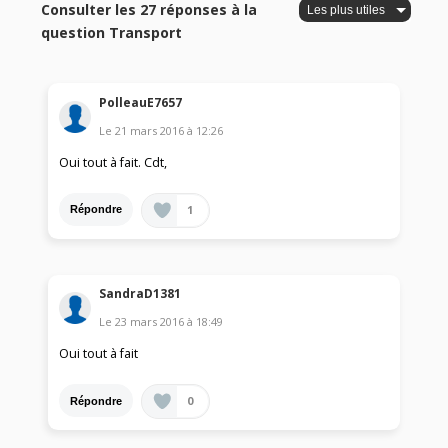
Consulter les 27 réponses à la
question Transport
PolleauE7657
Le
21 mars 2016
à
12:26
Oui tout à fait. Cdt,
1
Répondre
SandraD1381
Le
23 mars 2016
à
18:49
Oui tout à fait
0
Répondre