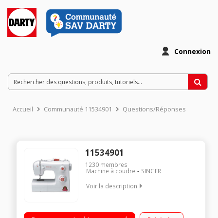
Connexion
Accueil
Communauté 11534901
Questions/Réponses
11534901
1230
membres
Machine à coudre
SINGER
Voir la description
10 programmes - 18 points ajustables Boutonnière
automatique en 4 étapes - Rhéostat Marche arrière - Bras libre