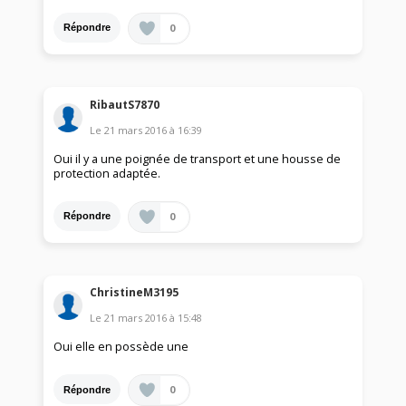
0
Répondre
RibautS7870
Le
21 mars 2016
à
16:39
Oui il y a une poignée de transport et une housse de
protection adaptée.
0
Répondre
ChristineM3195
Le
21 mars 2016
à
15:48
Oui elle en possède une
0
Répondre