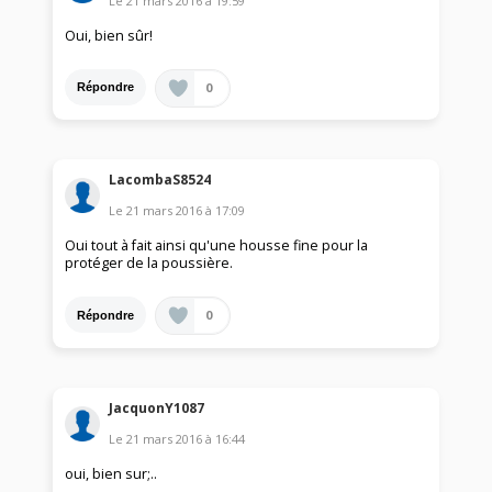
Le
21 mars 2016
à
19:59
Oui, bien sûr!
0
Répondre
LacombaS8524
Le
21 mars 2016
à
17:09
Oui tout à fait ainsi qu'une housse fine pour la
protéger de la poussière.
0
Répondre
JacquonY1087
Le
21 mars 2016
à
16:44
oui, bien sur;..