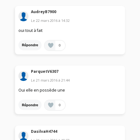
AudreyB7900
Le
22 mars 2016
à
14:32
oui tout à fait
0
Répondre
ParquetV6307
Le
21 mars 2016
à
21:44
Oui elle en possède une
0
Répondre
DasilvaH4744