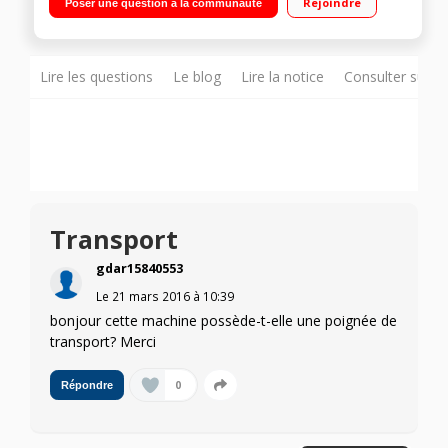
Rejoindre
Poser une question à la communauté
Eclairage du plan de travail - Porte canette métallique Mini kit
accessoires inclus
Lire les questions
Le blog
Lire la notice
Consulter sur d
Transport
gdar15840553
Le
21 mars 2016
à
10:39
bonjour cette machine possède-t-elle une poignée de
transport? Merci
0
Répondre