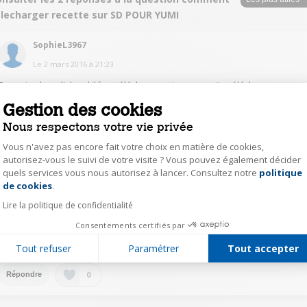
elecharger recette sur SD POUR YUMI
SophieL3967
Le
2 mars 2016
à
21:23
Bonsoir, alors d'abord il faut télécharger winrar, ensuite télécharger une
recette, l'ouvrir (elle s'ouvre avec winrar) et sur la page winrar il faut
Gestion des cookies
l'enregistrer directement dans la carte mémoire du robot. Voici un pdf
d'aide
http://www.simeo.tm.fr/medias/notices/premiers-pas-
Nous respectons votre vie privée
supercook.pdf
Bon courage la deuxième fois sera plus simple =p
Vous n'avez pas encore fait votre choix en matière de cookies,
autorisez-vous le suivi de votre visite ? Vous pouvez également décider
1
Répondre
quels services vous nous autorisez à lancer. Consultez notre
politique
Axeptio consent
de cookies
.
kari15237487
Lire la politique de confidentialité
Le
3 mars 2016
à
19:58
Consentements certifiés par
merci sophie je vais essayer
Tout refuser
Paramétrer
Tout accepter
0
Répondre