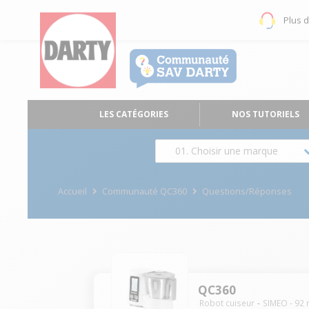
Plus 
LES CATÉGORIES
NOS TUTORIELS
01. Choisir une marque
Accueil
Communauté QC360
Questions/Réponses
QC360
Robot cuiseur
SIMEO
-
92