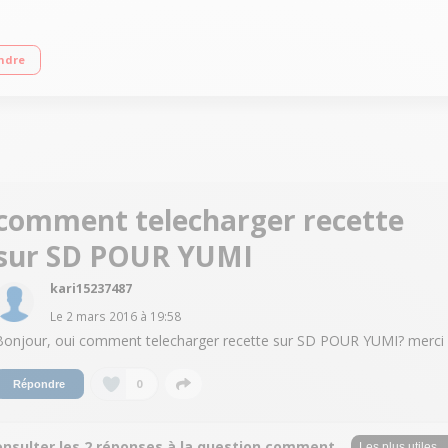
ette de recettes automatiques - Minuteur - 10 vitesses + fonction pulse Panier d
ndre
comment telecharger recette
sur SD POUR YUMI
kari15237487
Le
2 mars 2016
à
19:58
Bonjour, oui comment telecharger recette sur SD POUR YUMI? merci
0
Répondre
onsulter les 2 réponses à la question comment