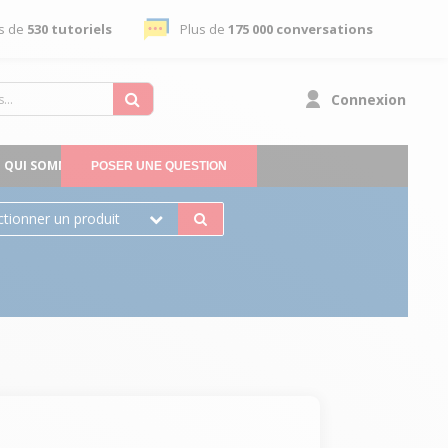
s de
530 tutoriels
Plus de
175 000 conversations
Connexion
QUI SOMMES-NOUS
POSER UNE QUESTION
ctionner un produit