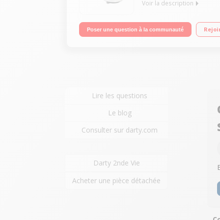
Voir la description
Robot cuiseur multifonction Bol inox 2 litres Tabl
Rejoi
Poser une question à la communauté
Lire les questions
Le blog
Consulter sur darty.com
Darty 2nde Vie
Acheter une pièce détachée
C