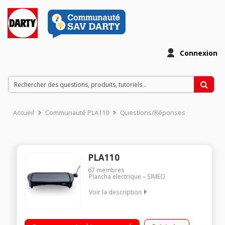
Connexion
Accueil
Communauté PLA110
Questions/Réponses
PLA110
67
membres
Plancha electrique
SIMEO
Voir la description
Puissance 2000 Watts Bac de récupération des jus amovible
Thermostat réglable Compacte