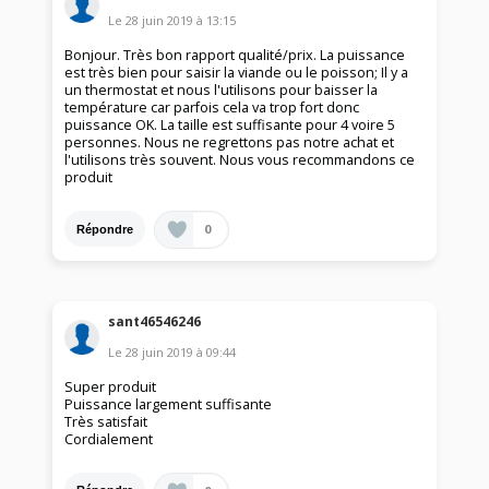
Le
28 juin 2019
à
13:15
Bonjour. Très bon rapport qualité/prix. La puissance
est très bien pour saisir la viande ou le poisson; Il y a
un thermostat et nous l'utilisons pour baisser la
température car parfois cela va trop fort donc
puissance OK. La taille est suffisante pour 4 voire 5
personnes. Nous ne regrettons pas notre achat et
l'utilisons très souvent. Nous vous recommandons ce
produit
0
Répondre
sant46546246
Le
28 juin 2019
à
09:44
Super produit
Puissance largement suffisante
Très satisfait
Cordialement