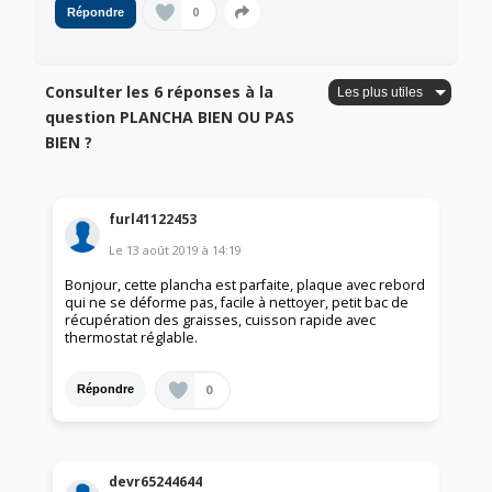
0
Répondre
Consulter les 6 réponses à la
question PLANCHA BIEN OU PAS
BIEN ?
furl41122453
Le
13 août 2019
à
14:19
Bonjour, cette plancha est parfaite, plaque avec rebord
qui ne se déforme pas, facile à nettoyer, petit bac de
récupération des graisses, cuisson rapide avec
thermostat réglable.
0
Répondre
devr65244644