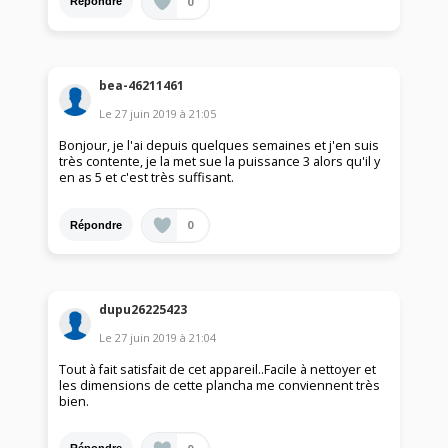
0
Répondre
bea-46211461
Le
27 juin 2019
à
21:05
Bonjour, je l'ai depuis quelques semaines et j'en suis
très contente, je la met sue la puissance 3 alors qu'il y
en as 5 et c'est très suffisant.
0
Répondre
dupu26225423
Le
27 juin 2019
à
21:04
Tout à fait satisfait de cet appareil..Facile à nettoyer et
les dimensions de cette plancha me conviennent très
bien.