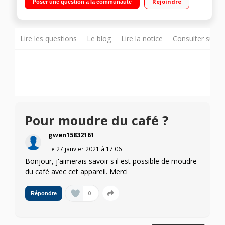
Rejoindre
Poser une question à la communauté
Panneau de commandes tactiles - Bol en verre Sac de filtration
pour boissons végétales - Kit pour tofu maison
Lire les questions
Le blog
Lire la notice
Consulter sur d
Pour moudre du café ?
gwen15832161
Le
27 janvier 2021
à
17:06
Bonjour, j'aimerais savoir s'il est possible de moudre
du café avec cet appareil. Merci
0
Répondre