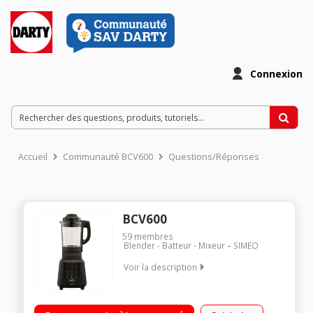
Connexion
Accueil
Communauté BCV600
Questions/Réponses
BCV600
59
membres
Blender - Batteur - Mixeur
SIMEO
Voir la description
Super blender chauffant - Capacité 2.25 litres bruts 6
programmes automatiques - 4 modes complémentaires