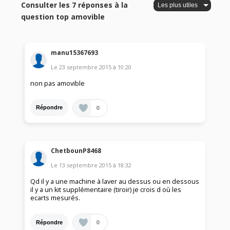
Consulter les 7 réponses à la
question top amovible
manu15367693
Le
23 septembre 2015
à
10:20
non pas amovible
0
Répondre
ChetbounP8468
Le
13 septembre 2015
à
18:32
Qd il y a une machine à laver au dessus ou en dessous
il y a un kit supplémentaire (tiroir) je crois d où les
ecarts mesurés.
0
Répondre