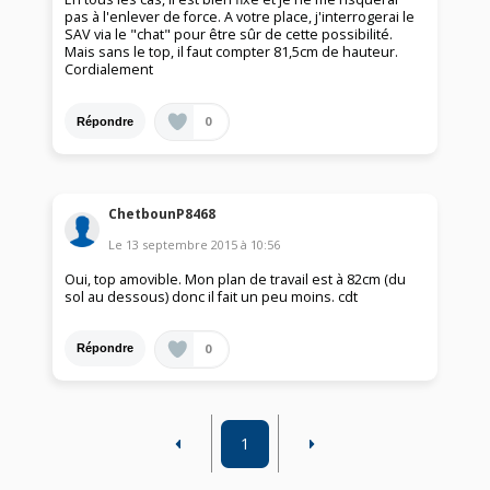
pas à l'enlever de force. A votre place, j'interrogerai le
SAV via le "chat" pour être sûr de cette possibilité.
Mais sans le top, il faut compter 81,5cm de hauteur.
Cordialement
0
Répondre
ChetbounP8468
Le
13 septembre 2015
à
10:56
Oui, top amovible. Mon plan de travail est à 82cm (du
sol au dessous) donc il fait un peu moins. cdt
0
Répondre
1