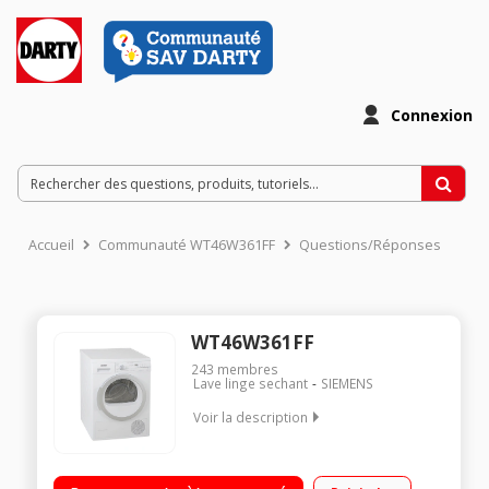
Connexion
Accueil
Communauté WT46W361FF
Questions/Réponses
WT46W361FF
243
membres
Lave linge sechant
SIEMENS
Voir la description
Capacité 7 Kg - Condensation Sèchage par sonde (arrêt
automatique) Fin différée avec affichage du temps restant