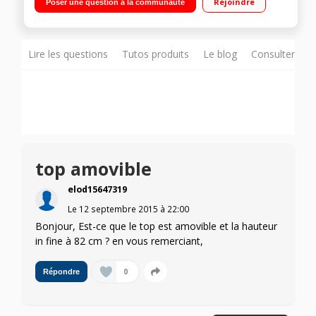
Rejoindre
Poser une question à la communauté
Pompe à chaleur A++ - Condenseur autonettoyant
Lire les questions
Tutos produits
Le blog
Consulter sur
top amovible
elod15647319
Le
12 septembre 2015
à
22:00
Bonjour, Est-ce que le top est amovible et la hauteur
in fine à 82 cm ? en vous remerciant,
0
Répondre