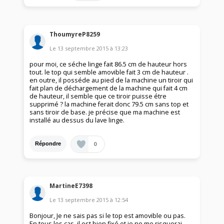
ThoumyreP8259
Le
13 septembre 2015
à
13:23
pour moi, ce séche linge fait 86.5 cm de hauteur hors
tout. le top qui semble amovible fait 3 cm de hauteur .
en outre, il posséde au pied de la machine un tiroir qui
fait plan de déchargement de la machine qui fait 4 cm
de hauteur, il semble que ce tiroir puisse étre
supprimé ? la machine ferait donc 79.5 cm sans top et
sans tiroir de base. je précise que ma machine est
installé au dessus du lave linge.
0
Répondre
MartineE7398
Le
13 septembre 2015
à
12:54
Bonjour, Je ne sais pas si le top est amovible ou pas.
En tous les cas, il est bien fixé et je ne me risquerai