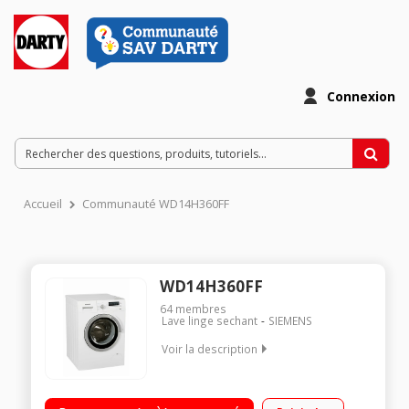
Connexion
Accueil
Communauté WD14H360FF
WD14H360FF
64
membres
Lave linge sechant
SIEMENS
Voir la description
Capacité de lavage 7 kg / séchage 4 kg - Classe B / Essorage
max. 1400 tours/min / Fin différée 1 à 24 h (affichage du temps