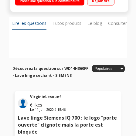
Rejoindre
Poser une question à la communauté
restant)
Lire les questions
Tutos produits
Le blog
Consulter sur
Découvrez la question sur WD14H360FF
- Lave linge sechant - SIEMENS
VirginieLesouef
6
likes
Le
11 juin 2020
à
15:46
Lave linge Siemens IQ 700 : le logo "porte
ouverte" clignote mais la porte est
bloquée