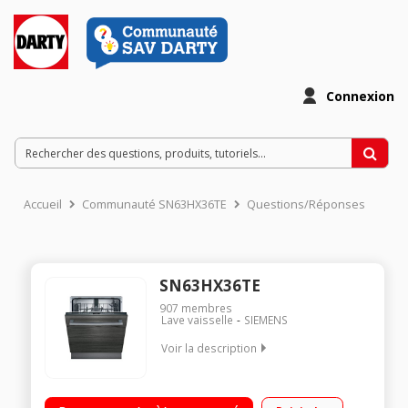
Connexion
Accueil
Communauté SN63HX36TE
Questions/Réponses
SN63HX36TE
907
membres
Lave vaisselle
SIEMENS
Voir la description
Encastrable - Largeur 60 cm (12 couverts) - 46 dB
Consommation d'eau 9,5 L/cycle - Classe énergétique E