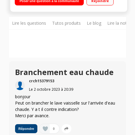
Rejoindre
Poser une question à la communauté
Départ différé 24 heures / InfoLight bleu Options : Home
Connect - Demi-charge - VarioSpeed Plus (3 fois plus rapide)-
Paniers varioFlex
Lire les questions
Tutos produits
Le blog
Lire la notice
Branchement eau chaude
crch15379153
Le
2 octobre 2023
à
20:39
bonjour
Peut on brancher le lave vaisselle sur l'arrivée d'eau
chaude. Y a t il contre indication?
Merci par avance.
0
Répondre