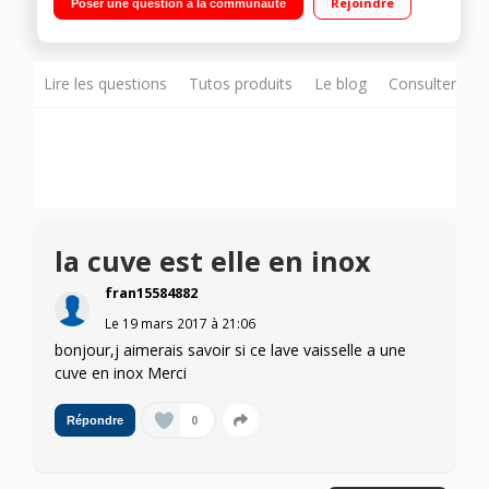
Rejoindre
Poser une question à la communauté
silencieux à induction
Lire les questions
Tutos produits
Le blog
Consulter sur
la cuve est elle en inox
fran15584882
Le
19 mars 2017
à
21:06
bonjour,j aimerais savoir si ce lave vaisselle a une
cuve en inox Merci
0
Répondre