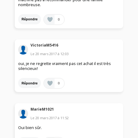
nombreuse.
0
Répondre
VictoriaM5416
Le
20 mars 2017
à
12:03
oui, je ne regrette vraiment pas cet achat il est très
silencieux!
0
Répondre
MarieM1021
Le
20 mars 2017
à
11:52
Oui bien sûr.