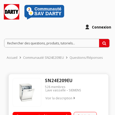
Connexion
Accueil
Communauté SN24E209EU
Questions/Réponses
SN24E209EU
528
membres
Lave vaisselle
SIEMENS
Voir la description
Largeur 60 cm (12 couverts) - 48 dB Consommation d'eau 12
L/cycle - Classe A+ Départ différé 3/6/9 heures Moteur