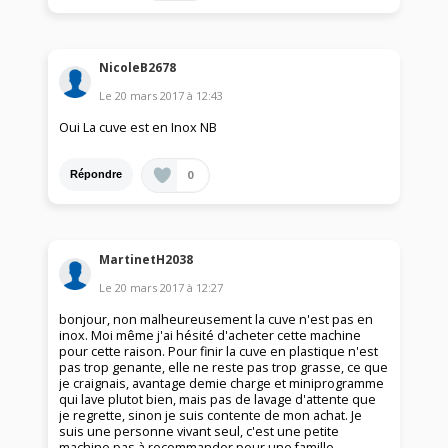
NicoleB2678
Le
20 mars 2017
à
12:43
Oui La cuve est en Inox NB
0
Répondre
MartinetH2038
Le
20 mars 2017
à
12:27
bonjour, non malheureusement la cuve n'est pas en
inox. Moi même j'ai hésité d'acheter cette machine
pour cette raison. Pour finir la cuve en plastique n'est
pas trop genante, elle ne reste pas trop grasse, ce que
je craignais, avantage demie charge et miniprogramme
qui lave plutot bien, mais pas de lavage d'attente que
je regrette, sinon je suis contente de mon achat. Je
suis une personne vivant seul, c'est une petite
machine pas à recommander pour une famille