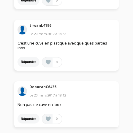
0
Répondre
ErwanL4196
Le
20 mars 2017
à
18:55
C'est une cuve en plastique avec quelques parties
inox
0
Répondre
DeborahC6435
Le
20 mars 2017
à
18:12
Non pas de cuve en ibox
0
Répondre