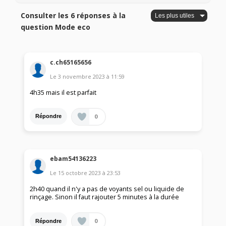
Consulter les 6 réponses à la
question Mode eco
c.ch65165656
Le
3 novembre 2023
à
11:59
4h35 mais il est parfait
0
Répondre
ebam54136223
Le
15 octobre 2023
à
23:53
2h40 quand il n'y a pas de voyants sel ou liquide de
rinçage. Sinon il faut rajouter 5 minutes à la durée
0
Répondre