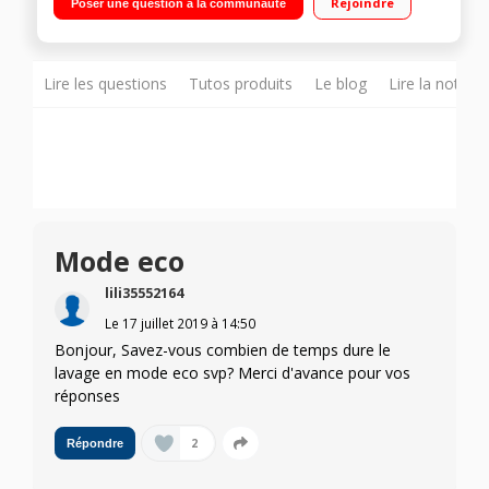
Rejoindre
Poser une question à la communauté
temps restant) Option VarioSpeed - Panier supérieur réglable
en hauteur
Lire les questions
Tutos produits
Le blog
Lire la notice
Mode eco
lili35552164
Le
17 juillet 2019
à
14:50
Bonjour, Savez-vous combien de temps dure le
lavage en mode eco svp? Merci d'avance pour vos
réponses
2
Répondre