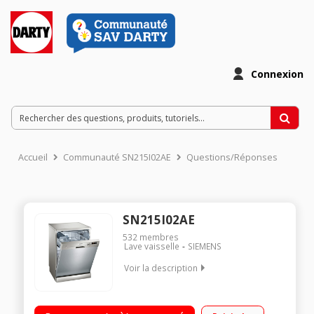
Connexion
Accueil
Communauté SN215I02AE
Questions/Réponses
SN215I02AE
532
membres
Lave vaisselle
SIEMENS
Voir la description
Largeur 60 cm (12 couverts) - 46 dB Consommation d'eau 9.5
L/cycle - Classe A+ Départ différé jusqu'à 24 h (affichage du