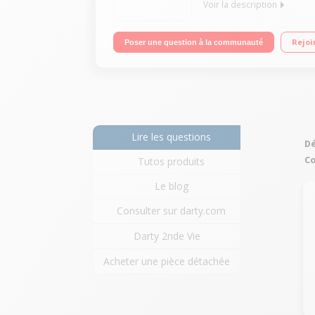
Voir la description
Volume 268 L - Classe A++ (219 kWh/an) Réfrigérate
Rejoi
Poser une question à la communauté
Lire les questions
Dé
Co
Tutos produits
Le blog
Consulter sur darty.com
Darty 2nde Vie
Acheter une pièce détachée