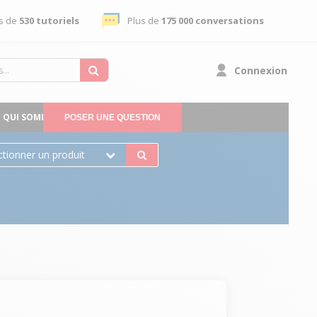
s de
530 tutoriels
Plus de
175 000 conversations
Connexion
QUI SOMMES-NOUS
POSER UNE QUESTION
ctionner un produit