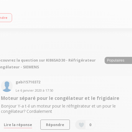
ur statique - Congélateur statique Hauteur 177,2 cm (niche 177,2 à 178 cm) Fix
ndre
couvrez la question sur KI86SAD30 - Réfrigérateur
ngélateur - SIEMENS
gabi15710372
Le
6 janvier 2020
à
17:50
Moteur séparé pour le congélateur et le frigidaire
Bonjour Y-a t-il un moteur pour le réfrigérateur et un pour le
congélateur? Cordialement
Lire la réponse
Répondre
0