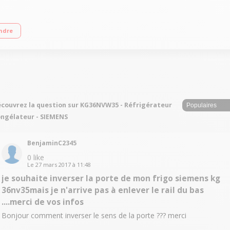
++ Réfrigérateur à froid ventilé 237 L Congélateur à froid ventilé 87 L Eclaira
ndre
couvrez la question sur KG36NVW35 - Réfrigérateur
ngélateur - SIEMENS
BenjaminC2345
0
like
Le
27 mars 2017
à
11:48
je souhaite inverser la porte de mon frigo siemens kg
36nv35mais je n'arrive pas à enlever le rail du bas
....merci de vos infos
Bonjour comment inverser le sens de la porte ??? merci