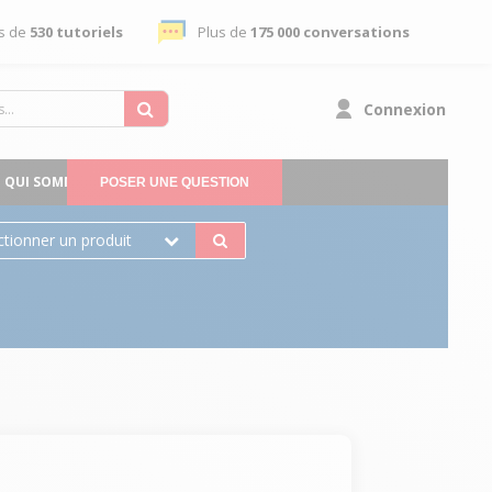
s de
530 tutoriels
Plus de
175 000 conversations
Connexion
QUI SOMMES-NOUS
POSER UNE QUESTION
ctionner un produit