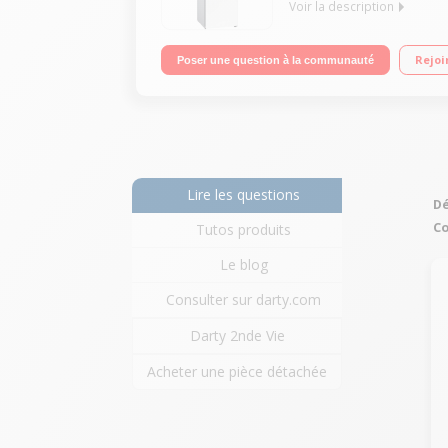
Voir la description
Volume 324 L - Dimensions HxLxP : 186x60x66 cm - A
Rejoi
Poser une question à la communauté
Lire les questions
Dé
Co
Tutos produits
Le blog
Consulter sur darty.com
Darty 2nde Vie
Acheter une pièce détachée