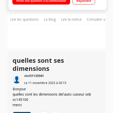
Rejoindre
Poser une question à la communauté
des bols, inox résistant Remplissage facile en cours de
cuisson - Niveau d’eau visible
Lire les questions
Le blog
Lire la notice
Consulter sur d
quelles sont ses
dimensions
vivi51125561
Le
11 novembre 2023
à
03:15
Bonjour
quelles sont les dimensions del'auto cuiseur seb
vc145100
merci