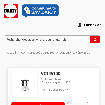
Connexion
Accueil
Communauté VC145100
Questions/Réponses
VC145100
5444
membres
Cuisson vapeur
SEB
Voir la description
Cuiseur vapeur électrique capacité bol 6L - Puissance 900W
Minuterie 60 minutes - Arrêt automatique Rangement compact