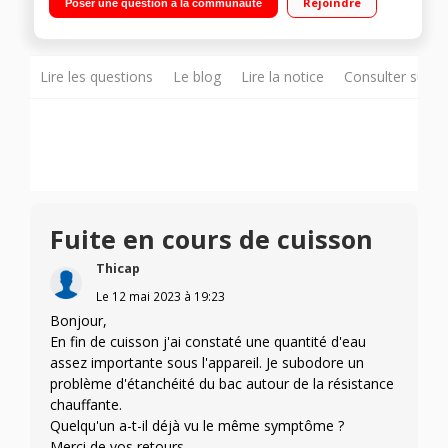
Rejoindre
Poser une question à la communauté
minutes Arrêt automatique - Maintien au chaud
Lire les questions
Le blog
Lire la notice
Consulter sur d
Fuite en cours de cuisson
Thicap
Le
12 mai 2023
à
19:23
Bonjour,
En fin de cuisson j'ai constaté une quantité d'eau
assez importante sous l'appareil. Je subodore un
problème d'étanchéité du bac autour de la résistance
chauffante.
Quelqu'un a-t-il déjà vu le même symptôme ?
Merci de vos retours.