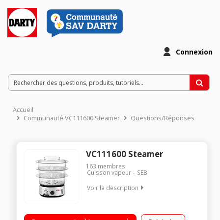
Connexion
Accueil
Communauté VC111600 Steamer
Questions/Réponses
VC111600 Steamer
163
membres
Cuisson vapeur
SEB
Voir la description
Cuiseur vapeur 9 litres - Puissance 900 Watts 3 bols
compactables : rangement facile Minuterie électronique 60