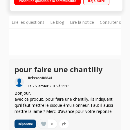
Rejoindre
Poser une question à la communauté
gros et pour râper le fromage Disque émulsionneur - Mini
hachoir - Tiroir de rangement intégér
Lire les questions
Le blog
Lire la notice
Consulter sur d
pour faire une chantilly
BrissonB6841
Le
26 janvier 2016
à
15:01
Bonjour,
avec ce produit, pour faire une chantilly, ils indiquent
qu'il faut mettre le disque émulsionneur. Faut il aussi
mettre la lame ? Merci d'avance pour votre réponse
0
Répondre