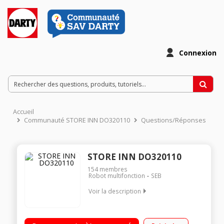
Connexion
Accueil
Communauté STORE INN DO320110
Questions/Réponses
STORE INN DO320110
154
membres
Robot multifonction
SEB
Voir la description
Capacité du bol 3 litres - Puissance 750 Watts 2 vitesses -
Fonction Pulse Accessoires en métal pour râper/émincer fin et