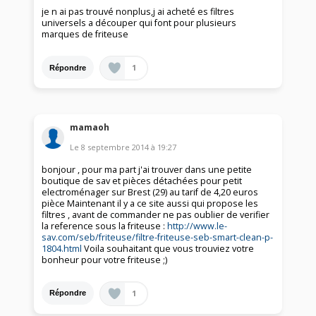
je n ai pas trouvé nonplus,j ai acheté es filtres
universels a découper qui font pour plusieurs
marques de friteuse
1
Répondre
mamaoh
Le
8 septembre 2014
à
19:27
bonjour , pour ma part j'ai trouver dans une petite
boutique de sav et pièces détachées pour petit
electroménager sur Brest (29) au tarif de 4,20 euros
pièce Maintenant il y a ce site aussi qui propose les
filtres , avant de commander ne pas oublier de verifier
la reference sous la friteuse :
http://www.le-
sav.com/seb/friteuse/filtre-friteuse-seb-smart-clean-p-
1804.html
Voila souhaitant que vous trouviez votre
bonheur pour votre friteuse ;)
1
Répondre