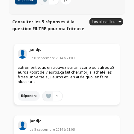
0
Répondre
Consulter les 5 réponses à la
question FILTRE pour ma friteuse
jandjo
Le
8 septembre 2014
à
21:09
autrement vous en trouvez sur amazone ou autres a8
euros +port de 7 euros,ça fait cher,moi j ai acheté les
filtres universels ;3 euros et j en ai de quoi en faire
plusieurs
1
Répondre
jandjo
Le
8 septembre 2014
à
21:05