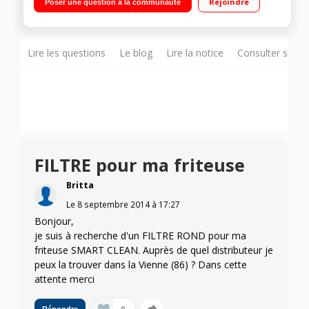
Rejoindre
Poser une question à la communauté
Carbonne régénérable amovible
Lire les questions
Le blog
Lire la notice
Consulter sur d
FILTRE pour ma friteuse
Britta
Le
8 septembre 2014
à
17:27
Bonjour,
je suis à recherche d'un FILTRE ROND pour ma
friteuse SMART CLEAN. Auprès de quel distributeur je
peux la trouver dans la Vienne (86) ? Dans cette
attente merci