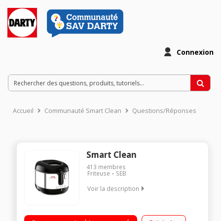
Connexion
Accueil
Communauté Smart Clean
Questions/Réponses
Smart Clean
413
membres
Friteuse
SEB
Voir la description
Capacité 2,5 litres - 1,3 kg de frites fraîches Cuve amovible
avec revêtement anti-adhésif Thermostat réglable Filtre