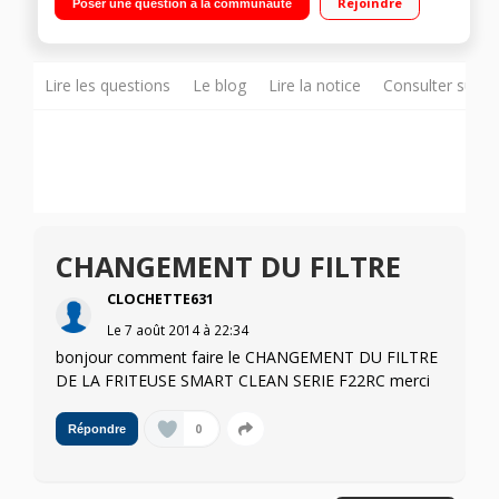
Rejoindre
Poser une question à la communauté
Carbonne régénérable amovible
Lire les questions
Le blog
Lire la notice
Consulter sur d
CHANGEMENT DU FILTRE
CLOCHETTE631
Le
7 août 2014
à
22:34
bonjour comment faire le CHANGEMENT DU FILTRE
DE LA FRITEUSE SMART CLEAN SERIE F22RC merci
0
Répondre