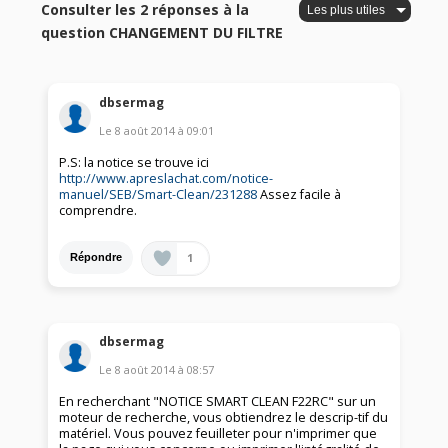
Consulter les 2 réponses à la
question CHANGEMENT DU FILTRE
dbsermag
Le
8 août 2014
à
09:01
P.S: la notice se trouve ici
http://www.apreslachat.com/notice-
manuel/SEB/Smart-Clean/231288
Assez facile à
comprendre.
1
Répondre
dbsermag
Le
8 août 2014
à
08:57
En recherchant "NOTICE SMART CLEAN F22RC" sur un
moteur de recherche, vous obtiendrez le descrip-tif du
matériel. Vous pouvez feuilleter pour n'imprimer que