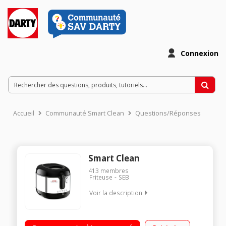
Connexion
Accueil
Communauté Smart Clean
Questions/Réponses
Smart Clean
413
membres
Friteuse
SEB
Voir la description
Capacité 2,5 litres - 1,3 kg de frites fraîches Cuve amovible
avec revêtement anti-adhésif Thermostat réglable Filtre