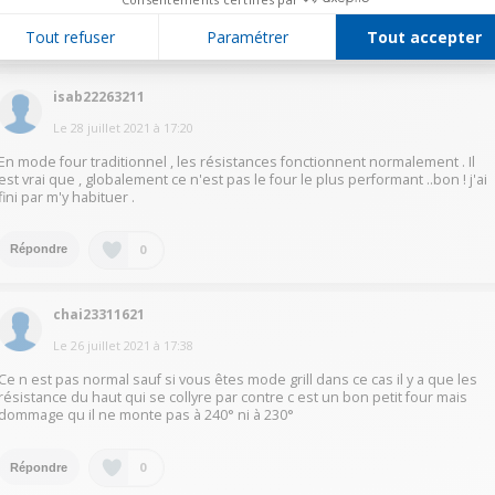
0
Répondre
Tout refuser
Paramétrer
Tout accepter
isab22263211
Le
28 juillet 2021
à
17:20
En mode four traditionnel , les résistances fonctionnent normalement . Il
est vrai que , globalement ce n'est pas le four le plus performant ..bon ! j'ai
fini par m'y habituer .
0
Répondre
chai23311621
Le
26 juillet 2021
à
17:38
Ce n est pas normal sauf si vous êtes mode grill dans ce cas il y a que les
résistance du haut qui se collyre par contre c est un bon petit four mais
dommage qu il ne monte pas à 240° ni à 230°
0
Répondre