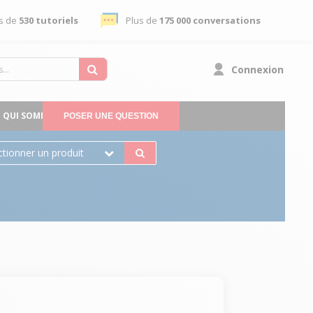
s de
530 tutoriels
Plus de
175 000 conversations
Connexion
QUI SOMMES-NOUS
POSER UNE QUESTION
ctionner un produit