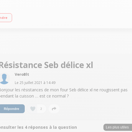
des de cuisson Minuteur : 180 minutes - Thermostat réglable jusqu'à 240°C Porte
ndre
Résistance Seb délice xl
VeroBlt
Le
25 juillet 2021
à
14:49
Bonjour les résistances de mon four Seb délice xl ne rougissent pas
pendant la cuisson … est ce normal ?
2
Répondre
nsulter les 4 réponses à la question