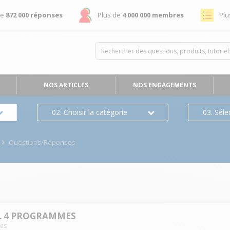
de
872 000 réponses
Plus de
4 000 000 membres
Plu
NOS ARTICLES
NOS ENGAGEMENTS
02. Choisir la catégorie
03. Séle
Questions/Réponses
0L 4 PROGRAMMES
es