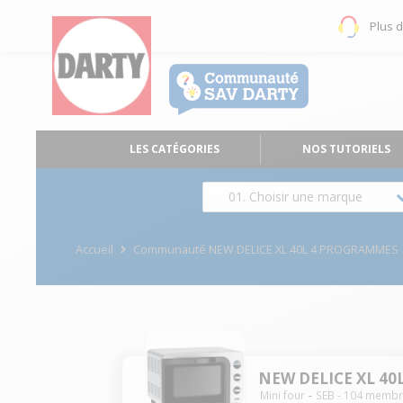
Plus 
LES CATÉGORIES
NOS TUTORIELS
01. Choisir une marque
Accueil
Communauté NEW DELICE XL 40L 4 PROGRAMMES
NEW DELICE XL 4
Mini four
SEB
-
104
membr