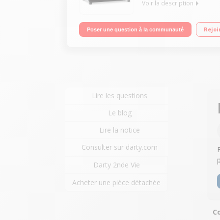
Voir la description
Grande capacité 39 litres Chaleur tournante - 4 mo
Rejoi
Poser une question à la communauté
Lire les questions
Le blog
Lire la notice
Consulter sur darty.com
Darty 2nde Vie
Acheter une pièce détachée
Co