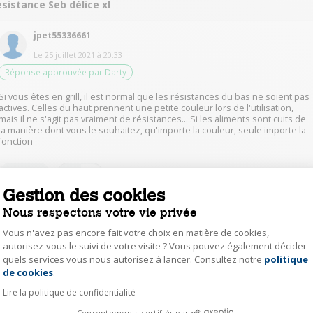
sistance Seb délice xl
jpet55336661
Le
25 juillet 2021
à
20:33
Réponse approuvée par Darty
Si vous êtes en grill, il est normal que les résistances du bas ne soient pas
actives. Celles du haut prennent une petite couleur lors de l'utilisation,
mais il ne s'agit pas vraiment de résistances... Si les aliments sont cuits de
la manière dont vous le souhaitez, qu'importe la couleur, seule importe la
fonction
0
Répondre
Gestion des cookies
Nous respectons votre vie privée
jean64151533
Vous n'avez pas encore fait votre choix en matière de cookies,
Le
25 juillet 2021
à
19:07
autorisez-vous le suivi de votre visite ? Vous pouvez également décider
Réponse approuvée par Darty
quels services vous nous autorisez à lancer. Consultez notre
politique
Axeptio consent
de cookies
.
Bonjour, ce ne sont pas des resistances classiques mais des tubes
infrarouge.
Lire la politique de confidentialité
Normalement lorsqu'ils sont allumés ils deviennent de couleur rosé-rouge
Consentements certifiés par