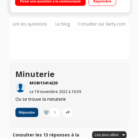
Rejoindre
Poser une question à la communauté
Lire les questions
Le blog
Consulter sur darty.com
Minuterie
MOBI15414220
Le
19 novembre 2022
à
16:59
Ou se trouve la minuterie
1
Répondre
Consulter les 13 réponses à la