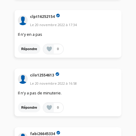
clpt16252154
Le
20 novembre 2022
à
17:34
Il n'y en a pas
0
Répondre
cilo12554613
Le
20 novembre 2022
à
16:58
Il n'y a pas de minuterie.
0
Répondre
fabi26645334