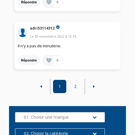
0
Répondre
adri53114312
Le
20 novembre 2022
à
12:35
Il n'y a pas de minuterie.
0
Répondre
1
2
01. Choisir une marque
02. Choisir la catégorie