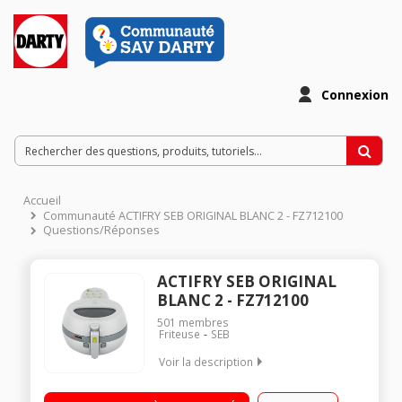
Connexion
Accueil
Communauté ACTIFRY SEB ORIGINAL BLANC 2 - FZ712100
Questions/Réponses
ACTIFRY SEB ORIGINAL
BLANC 2 - FZ712100
501
membres
Friteuse
SEB
Voir la description
Capacité 1kg - 4 personnes Une seule cuillère d'huile Hublot
transparent - Technologie Actifry Revêtement anti-adhérent