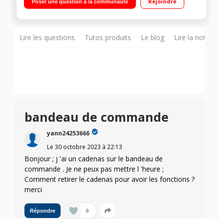
Rejoindre
Poser une question à la communauté
naturelle (30L) - 1 four multifonction (66L) - Nettoyage manuel
et catalyse Manettes PushPull
Lire les questions
Tutos produits
Le blog
Lire la notice
bandeau de commande
yann24253666
Le
30 octobre 2023
à
22:13
Bonjour ; j 'ai un cadenas sur le bandeau de
commande . Je ne peux pas mettre l 'heure ;
Comment retirer le cadenas pour avoir les fonctions ?
merci
0
Répondre