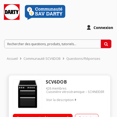
Connexion
Accueil
Communauté SCV6DOB
Questions/Réponses
SCV6DOB
426
membres
Cuisinière vitrocéramique
SCHNEIDER
Voir la description
Largeur 60 cm - Table de cuisson vitrocéramique 4 foyers
radiants dont 2 allant jusqu'à 1800 W 1 four convection