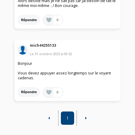
Alors désolé mais je ne sait pas car jai besoin de fait le
même moi-même ...! Bon courage.
0
Répondre
mich44255133
Le
31 octobre 2023
à
09:52
Bonjour
Vous devez appuyer assez longtemps sur le voyant
cadenas.
0
Répondre
1