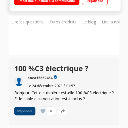
Rejoindre
Poser une question à la communauté
naturelle (30L) - 1 four multifonction (66L) - Nettoyage manuel
et catalyse Manettes PushPull
Lire les questions
Tutos produits
Le blog
Lire la notice
100 %C3 électrique ?
anca15652464
Le
24 décembre 2023
à
01:57
Bonjour. Cette cuisinière est-elle 100 %C3 électrique ?
Et le cable d'alimentation est-il inclus ?
0
Répondre