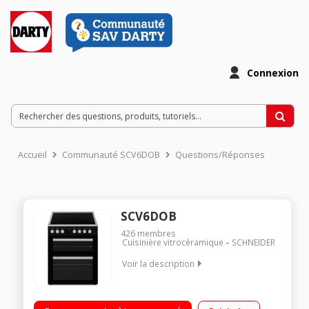
Connexion
Accueil
Communauté SCV6DOB
Questions/Réponses
SCV6DOB
426
membres
Cuisinière vitrocéramique
SCHNEIDER
Voir la description
Largeur 60 cm - Table de cuisson vitrocéramique 4 foyers
radiants dont 2 allant jusqu'à 1800 W 1 four convection