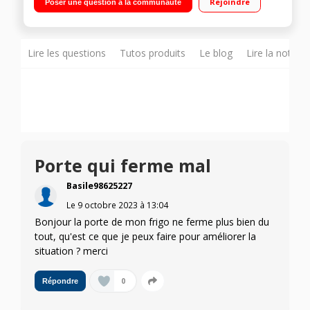
Rejoindre
Poser une question à la communauté
(niche 177.7 à 178 cm) Fixation de l'habillage sur glissières
Lire les questions
Tutos produits
Le blog
Lire la notice
Porte qui ferme mal
Basile98625227
Le
9 octobre 2023
à
13:04
Bonjour la porte de mon frigo ne ferme plus bien du
tout, qu'est ce que je peux faire pour améliorer la
situation ? merci
0
Répondre