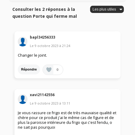
Consulter les 2 réponses à la
question Porte qui ferme mal
bapl34256333
Le
9 octobre 2023
à
21:24
Changer le joint.
0
Répondre
xavi21142556
Le
9 octobre 2023
à
13:11
Je vous rassure ce frigo est de très mauvaise qualité et
chère pour ce produit j'ai le même cas de figure et de
plus la paroisse intérieure du frigo qui c'est fendu, o
ne sait pas pourquoi