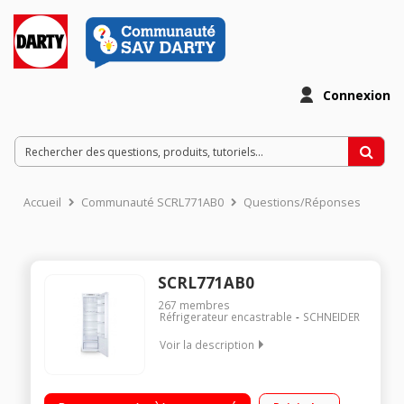
Connexion
Accueil
Communauté SCRL771AB0
Questions/Réponses
SCRL771AB0
267
membres
Réfrigerateur encastrable
SCHNEIDER
Voir la description
Encastrable - Volume 316L - 177.6x54.0x54.0 cm - Classe F -
39dB Froid brassé - Niveau sonore 39 dB Hauteur 177.6 cm