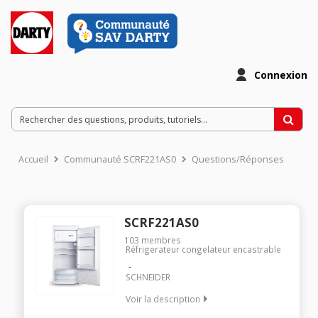
Connexion
Accueil
Communauté SCRF221AS0
Questions/Réponses
SCRF221AS0
103
membres
Réfrigerateur congelateur encastrable
SCHNEIDER
Voir la description
Encastrable - Volume Classe 176 L - Classe A+ (212 kWh/an)