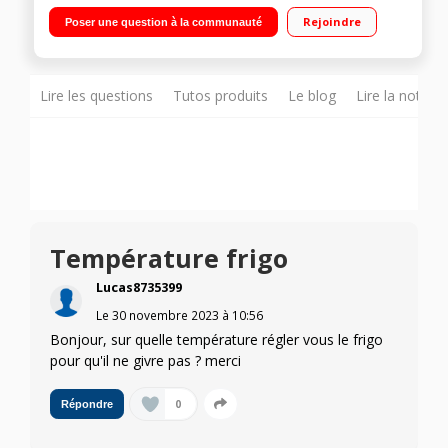
Froid statique - Niveau sonore 40 dB Hauteur 122.1 (niche
Rejoindre
Poser une question à la communauté
122.2 à 122.3 cm) Fixation de l'habillage sur glissières
Lire les questions
Tutos produits
Le blog
Lire la notice
Température frigo
Lucas8735399
Le
30 novembre 2023
à
10:56
Bonjour, sur quelle température régler vous le frigo
pour qu'il ne givre pas ? merci
0
Répondre