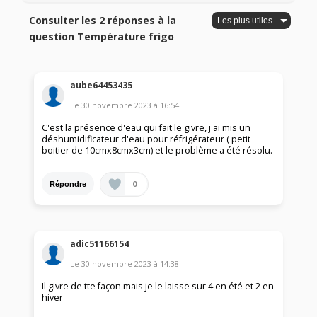
Consulter les 2 réponses à la
question Température frigo
aube64453435
Le
30 novembre 2023
à
16:54
C'est la présence d'eau qui fait le givre, j'ai mis un
déshumidificateur d'eau pour réfrigérateur ( petit
boitier de 10cmx8cmx3cm) et le problème a été résolu.
0
Répondre
adic51166154
Le
30 novembre 2023
à
14:38
Il givre de tte façon mais je le laisse sur 4 en été et 2 en
hiver