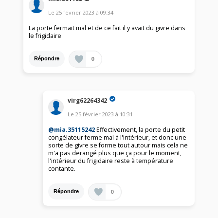
Le
25 février 2023
à
09:34
La porte fermait mal et de ce fait il y avait du givre dans
le frigidaire
0
Répondre
virg62264342
Le
25 février 2023
à
10:31
@mia.35115242
Effectivement, la porte du petit
congélateur ferme mal à l'intérieur, et donc une
sorte de givre se forme tout autour mais cela ne
m'a pas derangé plus que ça pour le moment,
l'intérieur du frigidaire reste à température
contante.
0
Répondre