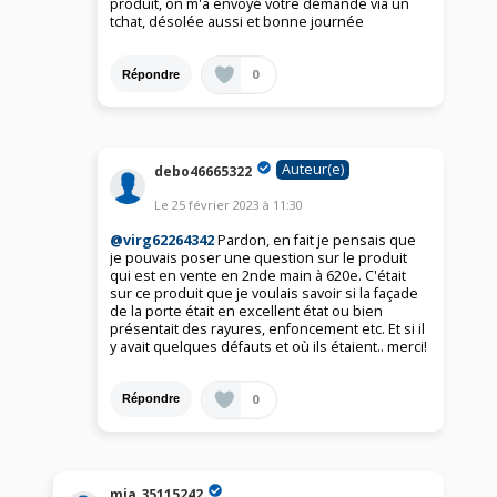
produit, on m'a envoyé votre demande via un
tchat, désolée aussi et bonne journée
0
Répondre
Auteur(e)
debo46665322
Le
25 février 2023
à
11:30
@virg62264342
Pardon, en fait je pensais que
je pouvais poser une question sur le produit
qui est en vente en 2nde main à 620e. C'était
sur ce produit que je voulais savoir si la façade
de la porte était en excellent état ou bien
présentait des rayures, enfoncement etc. Et si il
y avait quelques défauts et où ils étaient.. merci!
0
Répondre
mia.35115242