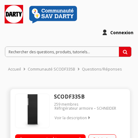
Connexion
Accueil
Communauté SCODF335B
Questions/Réponses
SCODF335B
259
membres
Réfrigérateur armoire
SCHNEIDER
Voir la description
Volume 330 L - HxLxP : 185x59.5x60 cm – Classe E – 40 dB
Réfrigérateur à froid brassé 303 L Compartiment congélateur