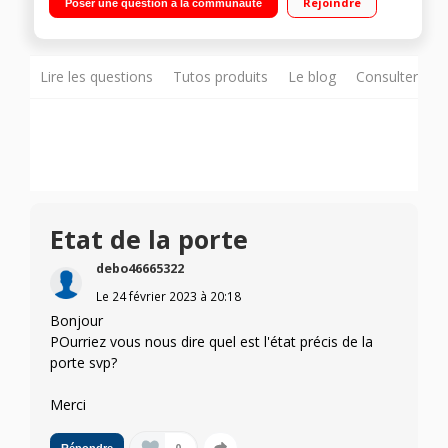
Rejoindre
Poser une question à la communauté
4* à dégivrage manuel 27 L Clayette porte bouteille – Porte
réversible
Lire les questions
Tutos produits
Le blog
Consulter sur
Etat de la porte
debo46665322
Le
24 février 2023
à
20:18
Bonjour
POurriez vous nous dire quel est l'état précis de la
porte svp?
Merci