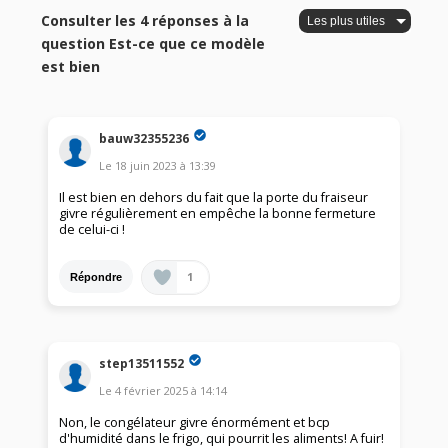
Consulter les 4 réponses à la
question Est-ce que ce modèle
est bien
bauw32355236
Le
18 juin 2023
à
13:39
Il est bien en dehors du fait que la porte du fraiseur
givre régulièrement en empêche la bonne fermeture
de celui-ci !
1
Répondre
step13511552
Le
4 février 2025
à
14:14
Non, le congélateur givre énormément et bcp
d'humidité dans le frigo, qui pourrit les aliments! A fuir!