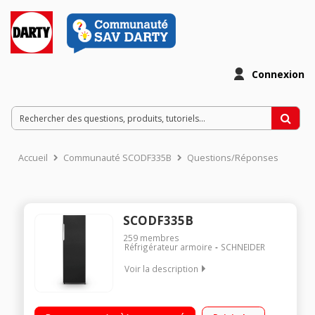
Connexion
Accueil
Communauté SCODF335B
Questions/Réponses
SCODF335B
259
membres
Réfrigérateur armoire
SCHNEIDER
Voir la description
Volume 330 L - HxLxP : 185x59.5x60 cm – Classe E – 40 dB
Réfrigérateur à froid brassé 303 L Compartiment congélateur