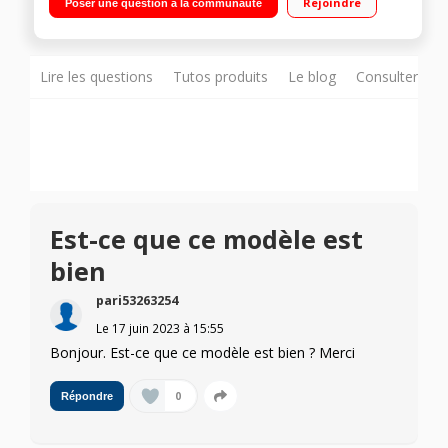
Rejoindre
Poser une question à la communauté
4* à dégivrage manuel 27 L Clayette porte bouteille – Porte
réversible
Lire les questions
Tutos produits
Le blog
Consulter sur
Est-ce que ce modèle est
bien
pari53263254
Le
17 juin 2023
à
15:55
Bonjour. Est-ce que ce modèle est bien ? Merci
0
Répondre