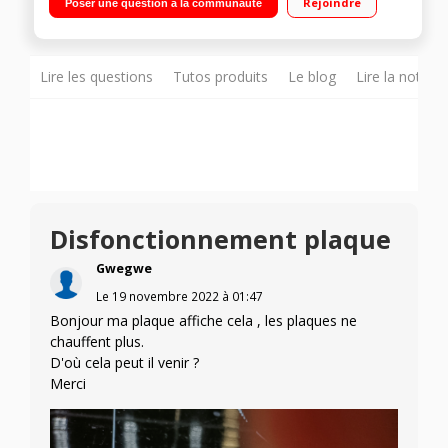
Rejoindre
Poser une question à la communauté
99 min 14 positions de cuisson - Commandes sensitives
Lire les questions
Tutos produits
Le blog
Lire la notice
Disfonctionnement plaque
Gwegwe
Le
19 novembre 2022
à
01:47
Bonjour ma plaque affiche cela , les plaques ne
chauffent plus.
D'où cela peut il venir ?
Merci