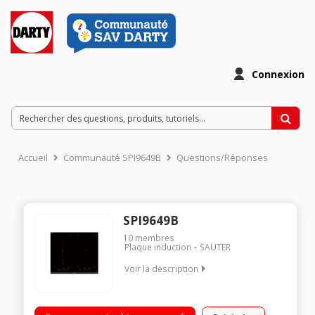
Connexion
Accueil
Communauté SPI9649B
Questions/Réponses
SPI9649B
10
membres
Plaque induction
SAUTER
Voir la description
Table induction 60 cm - 4 foyers dont 2 zones flexibles
Puissance du foyer principal : 4000 W Minuterie électronique