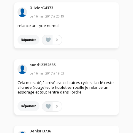
OlivierG4373
Le
16 mai 2017
à
20:19
relance un cycle normal
0
Répondre
bond12352635
Le
16 mai 2017
à
19:53
Cela m'est déjà arrivé avec d'autres cycles : la clé reste
allumée (rouge) et le hublot verrouillé Je relance un
essorage et tout rentre dans l'ordre.
0
Répondre
DenisH3736