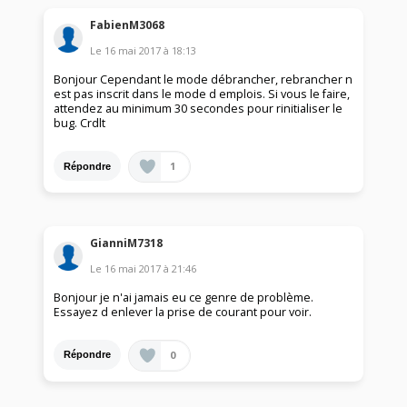
FabienM3068
Le
16 mai 2017
à
18:13
Bonjour Cependant le mode débrancher, rebrancher n
est pas inscrit dans le mode d emplois. Si vous le faire,
attendez au minimum 30 secondes pour rinitialiser le
bug. Crdlt
1
Répondre
GianniM7318
Le
16 mai 2017
à
21:46
Bonjour je n'ai jamais eu ce genre de problème.
Essayez d enlever la prise de courant pour voir.
0
Répondre