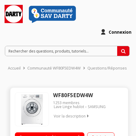
Connexion
Accueil
Communauté WF80F5EDW4W
Questions/Réponses
WF80F5EDW4W
1253
membres
Lave Linge hublot
SAMSUNG
Voir la description
Capacité 8 kg (volume du tambour 63 L) - Classe A+++
Essorage variable jusqu'à 1400 tours/min Fin différé de 3 à 19