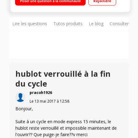
Rejoindre
Poser une question à la communauté
h / Affichage du temps restant Tambour structuré Crystal Care
- Technologie Eco Bubble
Lire les questions
Tutos produits
Le blog
Consulter sur
hublot verrouillé à la fin
du cycle
pracoh1926
Le
13 mai 2017
à
12:58
Bonjour,
Suite à un cycle en mode express 15 minutes, le
hublot reste verrouillé et impossible maintenant de
l'ouvrir?? Que puige-je faire??v merci