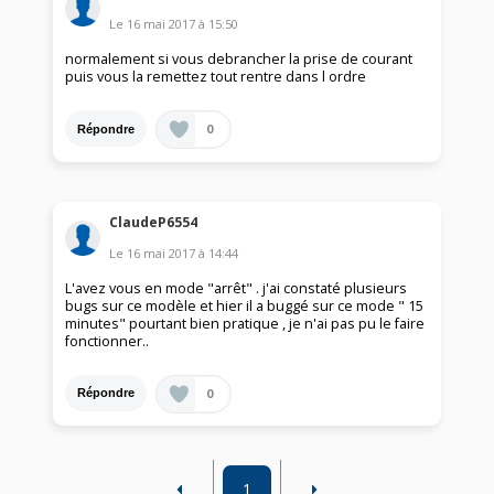
Le
16 mai 2017
à
15:50
normalement si vous debrancher la prise de courant
puis vous la remettez tout rentre dans l ordre
0
Répondre
ClaudeP6554
Le
16 mai 2017
à
14:44
L'avez vous en mode "arrêt" . j'ai constaté plusieurs
bugs sur ce modèle et hier il a buggé sur ce mode " 15
minutes" pourtant bien pratique , je n'ai pas pu le faire
fonctionner..
0
Répondre
1