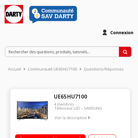
Connexion
Accueil
Communauté UE65HU7100
Questions/Réponses
UE65HU7100
4
membres
Téléviseur LED
SAMSUNG
Voir la description
Ecran de 165 cm (65") - 100% UHD /4K - / Technologie 100Hz
(CMR 800 Hz) / Ecran incurvé / SMART TV, Wifi intégré, MHL,