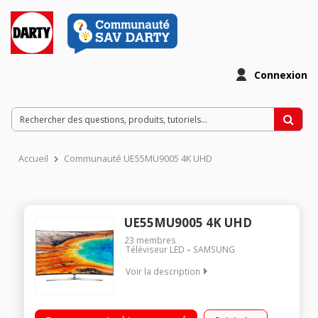
Connexion
Accueil
Communauté UE55MU9005 4K UHD
UE55MU9005 4K UHD
23
membres
Téléviseur LED
SAMSUNG
Voir la description
Ecran de 138 cm (55") - 100% 4K UHD - Design incurvé
Technologie 100 Hz (PQI 2700) - Rétro éclairage LED Smart TV,