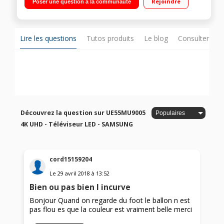
Rejoindre
Poser une question à la communauté
Navigateur internet, Wifi intégré, Wifi Direct, Processeur Quad
Core, Miracast 4 HDMI, 3 USB avec fonction PVR, Port CI+ -
Accès Canal intégré
Lire les questions
Tutos produits
Le blog
Consulter sur
Découvrez la question sur UE55MU9005
4K UHD - Téléviseur LED - SAMSUNG
cord15159204
Le
29 avril 2018
à
13:52
Bien ou pas bien l incurve
Bonjour Quand on regarde du foot le ballon n est
pas flou es que la couleur est vraiment belle merci