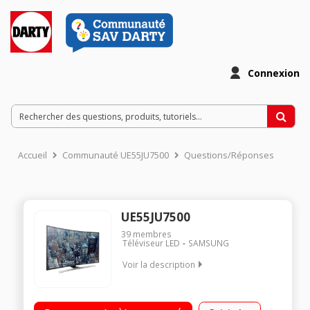
Connexion
Accueil
Communauté UE55JU7500
Questions/Réponses
UE55JU7500
39
membres
Téléviseur LED
SAMSUNG
Voir la description
Ecran de 138 cm (55") - 100% 4K UHD - Design incurvé
Tecnhologie 100 Hz (PQI 1400 Hz) - Rétro éclairage LED UHD