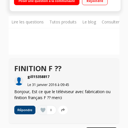
Rejoindre
Poser une question à la communauté
Dimming Smart TV, Navigateur internet, Wifi intégré, Wifi
Direct, 3D active (lunettes non fournies), Processeur Quad
Core +, Miracast, MHL 4 HDMI, 3 USB avec fonction PVR, Port
CI+, Compatible Fransat, DVI
Lire les questions
Tutos produits
Le blog
Consulter sur
FINITION F ??
gill15358817
Le
31 janvier 2016
à
09:45
Bonjour, Est ce que le téléviseur avec fabrication ou
finition français F ?? merci
0
Répondre