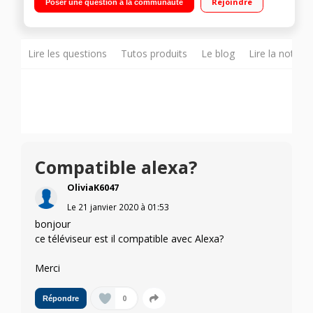
Rejoindre
Poser une question à la communauté
Direct, Quad Core 3 HDMI, 2 USB, Port CI+"
Lire les questions
Tutos produits
Le blog
Lire la notice
Compatible alexa?
OliviaK6047
Le
21 janvier 2020
à
01:53
bonjour
ce téléviseur est il compatible avec Alexa?
Merci
0
Répondre