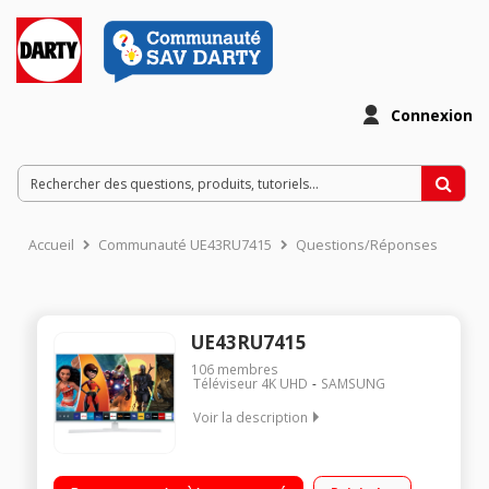
Connexion
Accueil
Communauté UE43RU7415
Questions/Réponses
UE43RU7415
106
membres
Téléviseur 4K UHD
SAMSUNG
Voir la description
"Ecran 108 cm (43"") - 4K UHD - 1900 PQI Rétro éclairage LED -
UHD Dimming Smart TV, Navigateur internet, Wifi intégré, Wifi