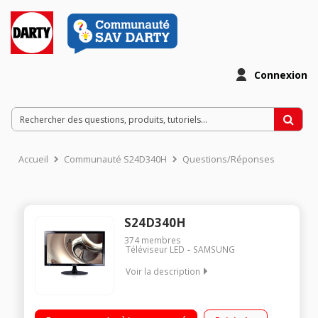
Connexion
Accueil
Communauté S24D340H
Questions/Réponses
S24D340H
374
membres
Téléviseur LED
SAMSUNG
Voir la description
Ecran LED 24" - Dalle TN - Résolution 1920x1080p - Full HD 16/9
Rapidité d'affichage 2 ms - Taux de rafraîchissement 60 Hz -