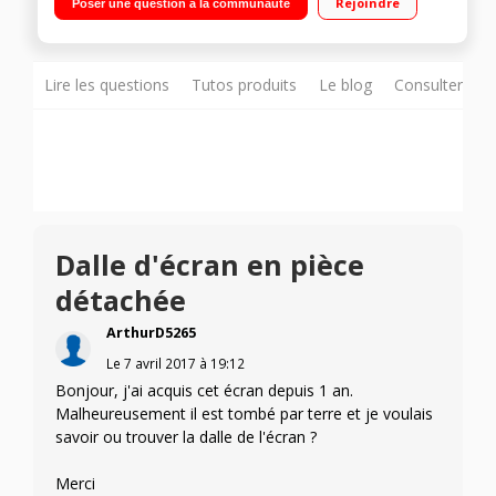
Rejoindre
Poser une question à la communauté
Luminosité 250 cd/m² HDMI, VGA - Compatible Windows
Technologies Flicker Free, Magic Upscale, Mode Jeux, Eco
Saving
Lire les questions
Tutos produits
Le blog
Consulter sur
Dalle d'écran en pièce
détachée
ArthurD5265
Le
7 avril 2017
à
19:12
Bonjour, j'ai acquis cet écran depuis 1 an.
Malheureusement il est tombé par terre et je voulais
savoir ou trouver la dalle de l'écran ?
Merci