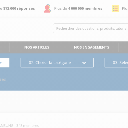
de
872 000 réponses
Plus de
4 000 000 membres
Plu
NOS ARTICLES
NOS ENGAGEMENTS
02. Choisir la catégorie
03. Séle
ses
AMSUNG
-
348
membres