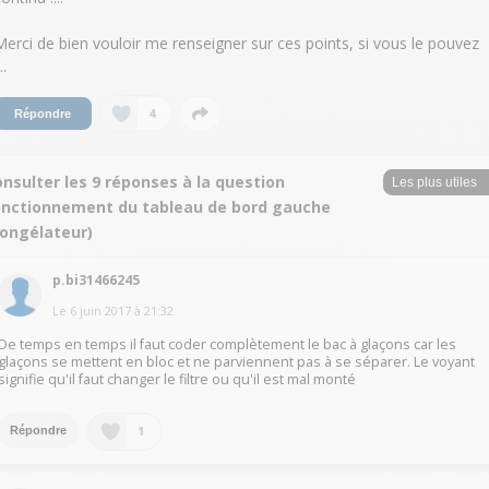
Merci de bien vouloir me renseigner sur ces points, si vous le pouvez
..
4
Répondre
nsulter les 9 réponses à la question
onctionnement du tableau de bord gauche
congélateur)
p.bi31466245
Le
6 juin 2017
à
21:32
De temps en temps il faut coder complètement le bac à glaçons car les
glaçons se mettent en bloc et ne parviennent pas à se séparer. Le voyant
signifie qu'il faut changer le filtre ou qu'il est mal monté
1
Répondre