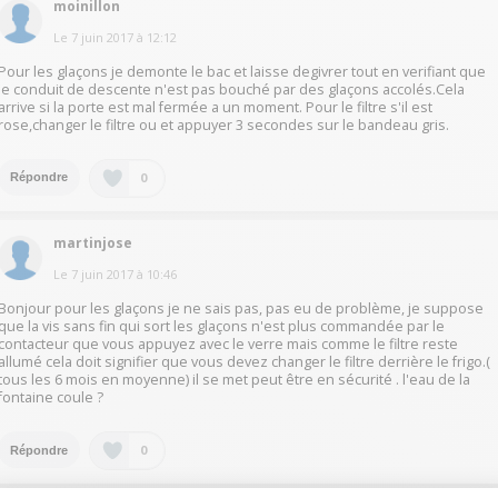
moinillon
Le
7 juin 2017
à
12:12
Pour les glaçons je demonte le bac et laisse degivrer tout en verifiant que
le conduit de descente n'est pas bouché par des glaçons accolés.Cela
arrive si la porte est mal fermée a un moment. Pour le filtre s'il est
rose,changer le filtre ou et appuyer 3 secondes sur le bandeau gris.
0
Répondre
martinjose
Le
7 juin 2017
à
10:46
Bonjour pour les glaçons je ne sais pas, pas eu de problème, je suppose
que la vis sans fin qui sort les glaçons n'est plus commandée par le
contacteur que vous appuyez avec le verre mais comme le filtre reste
allumé cela doit signifier que vous devez changer le filtre derrière le frigo.(
tous les 6 mois en moyenne) il se met peut être en sécurité . l'eau de la
fontaine coule ?
0
Répondre