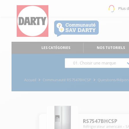
Plus 
LES CATÉGORIES
NOS TUTORIELS
01. Choisir une marque
Accueil
Communauté RS7547BHCSP
Questions/Répon
RS7547BHCSP
Réfrigerateur americain
S