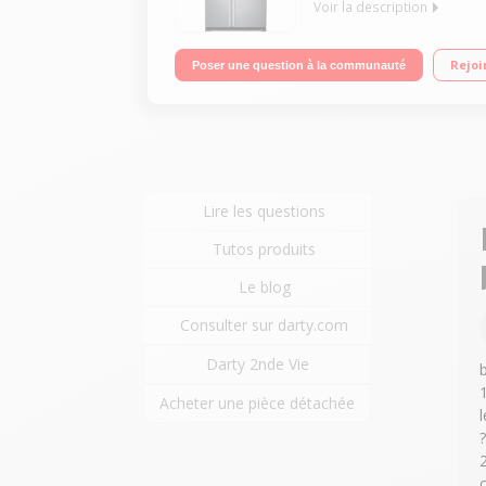
Voir la description
Volume 532 L - Dimensions HxLxP : 178.9x91.2x69.2 c
Rejoi
Poser une question à la communauté
pilée
Lire les questions
Tutos produits
Le blog
Consulter sur darty.com
Darty 2nde Vie
Acheter une pièce détachée
?
2
c