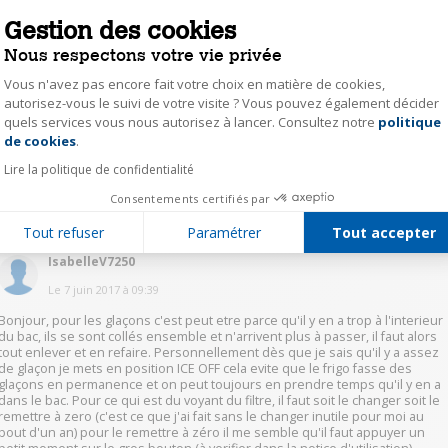
mamoumette
Gestion des cookies
Le
7 juin 2017
à
10:25
Nous respectons votre vie privée
Bonjour, merci par avance de votre contribution ! Que signifie coder le bac 
Vous n'avez pas encore fait votre choix en matière de cookies,
glaçons ? En effet les voyants filter reste vert fixe et le voyant ice off Jaune
autorisez-vous le suivi de votre visite ? Vous pouvez également décider
resté fixé ; jquelle touche dois je actionner afin d'enlever ces sigles de
quels services vous nous autorisez à lancer. Consultez notre
politique
Axeptio consent
façon qu'ils n'apparaissent pas ainsi ? De plus, de quelle façon pourrai-je
obtenir la notice de ce réfrigérateur américain Sansumg ? Merci de votre
de cookies
.
aide. Bonne journée à vous.
Lire la politique de confidentialité
Consentements certifiés par
0
Répondre
Tout refuser
Paramétrer
Tout accepter
IsabelleV7250
Le
7 juin 2017
à
09:39
Bonjour, pour les glaçons c'est peut etre parce qu'il y en a trop à l'interieur
du bac, ils se sont collés ensemble et n'arrivent plus à passer, il faut alors
tout enlever et en refaire. Personnellement dès que je sais qu'il y a assez
de glaçon je mets en position ICE OFF cela evite que le frigo fasse des
glaçons en permanence et on peut toujours en prendre temps qu'il y en a
dans le bac. Pour ce qui est du voyant du filtre, il faut soit le changer soit le
remettre à zero (c'est ce que j'ai fait sans le changer inutile pour moi au
bout d'un an) pour le remettre à zéro il me semble qu'il faut appuyer un