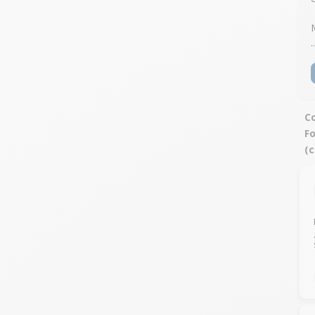
..
Co
F
(