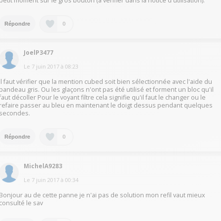
petit moment sur le gros bouton (à verifier dans la notice d'utilisation).
0
Répondre
JoelP3477
Le
7 juin 2017
à
08:23
Il faut vérifier que la mention cubed soit bien sélectionnée avec l'aide du
bandeau gris. Ou les glaçons n'ont pas été utilisé et forment un bloc qu'il
faut décoller Pour le voyant filtre cela signifie qu'il faut le changer ou le
refaire passer au bleu en maintenant le doigt dessus pendant quelques
secondes.
0
Répondre
MichelA9283
Le
7 juin 2017
à
00:34
Bonjour au de cette panne je n'ai pas de solution mon refil vaut mieux
consulté le sav