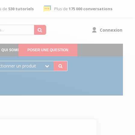
s de
530 tutoriels
Plus de
175 000 conversations
Connexion
QUI SOMMES-NOUS
POSER UNE QUESTION
ctionner un produit