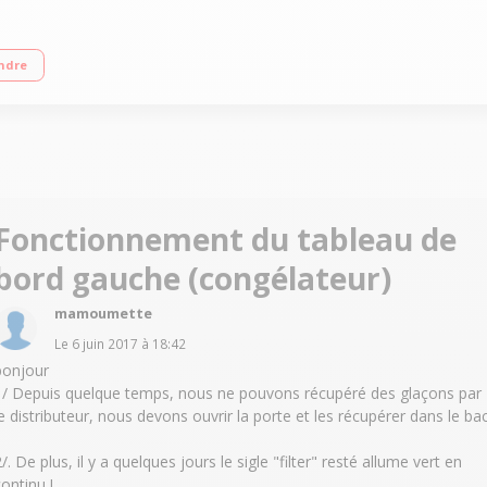
m - A+ Réfrigérateur à froid ventilé 361 L Congélateur à froid ventilé (sans giv
ndre
Fonctionnement du tableau de
bord gauche (congélateur)
mamoumette
Le
6 juin 2017
à
18:42
bonjour
1/ Depuis quelque temps, nous ne pouvons récupéré des glaçons par
le distributeur, nous devons ouvrir la porte et les récupérer dans le ba
/. De plus, il y a quelques jours le sigle "filter" resté allume vert en
ontinu !...