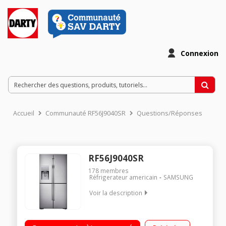
Connexion
Accueil
Communauté RF56J9040SR
Questions/Réponses
RF56J9040SR
178
membres
Réfrigerateur americain
SAMSUNG
Voir la description
Volume 616L - Dimensions 182.5x90.8x73.0 cm - Classe G -
38dB Réfrigérateur à Froid ventilé 362L Congélateur Froid