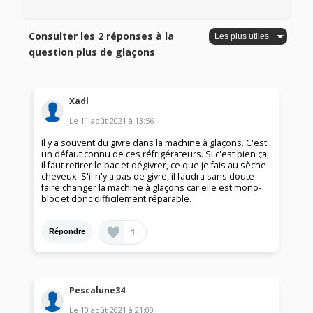
Consulter les 2 réponses à la
question plus de glaçons
Xadl
Le
11 août 2021
à
13:56
Il y a souvent du givre dans la machine à glaçons. C'est
un défaut connu de ces réfrigérateurs. Si c'est bien ça,
il faut retirer le bac et dégivrer, ce que je fais au sèche-
cheveux. S'il n'y a pas de givre, il faudra sans doute
faire changer la machine à glaçons car elle est mono-
bloc et donc difficilement réparable.
1
Répondre
Pescalune34
Le
10 août 2021
à
21:00