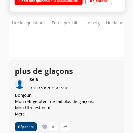
Rejoindre
Poser une question à la communauté
ventilé 254L Poignées intégrées - Ecran LCD
Lire les questions
Tutos produits
Le blog
Lire la notice
plus de glaçons
ISA.B
Le
10 août 2021
à
19:36
Bonjour,
Mon réfrigérateur ne fait plus de glaçons.
Mon filtre est neuf.
Merci
0
Répondre